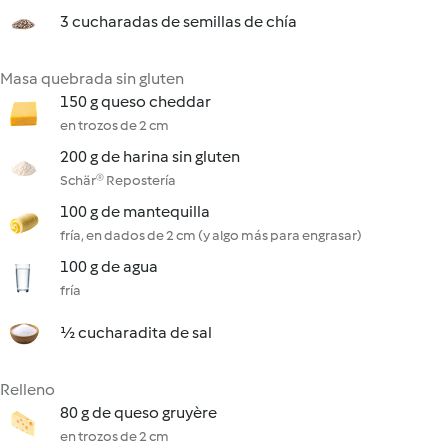
3 cucharadas de semillas de chía
Masa quebrada sin gluten
150 g queso cheddar
en trozos de 2 cm
200 g de harina sin gluten
Schär® Repostería
100 g de mantequilla
fría, en dados de 2 cm (y algo más para engrasar)
100 g de agua
fría
½ cucharadita de sal
Relleno
80 g de queso gruyère
en trozos de 2 cm