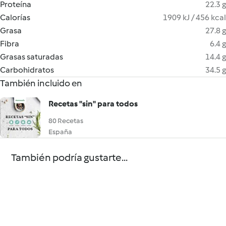
Proteína
22.3 g
Calorías
1909 kJ / 456 kcal
Grasa
27.8 g
Fibra
6.4 g
Grasas saturadas
14.4 g
Carbohidratos
34.5 g
También incluido en
Recetas "sin" para todos
80 Recetas
España
También podría gustarte...