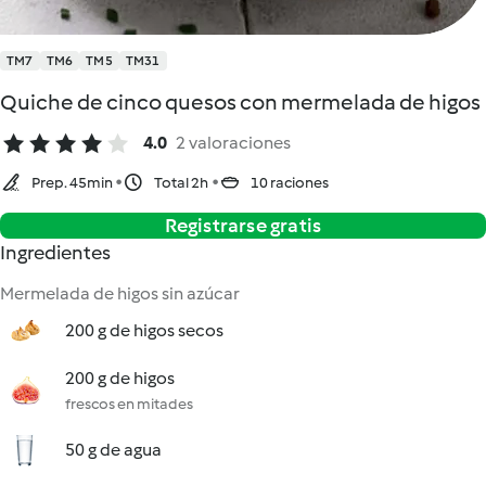
TM7
TM6
TM5
TM31
Quiche de cinco quesos con mermelada de higos
4.0
2 valoraciones
Prep. 45min
Total 2h
10 raciones
Registrarse gratis
Ingredientes
Mermelada de higos sin azúcar
200 g de higos secos
200 g de higos
frescos en mitades
50 g de agua