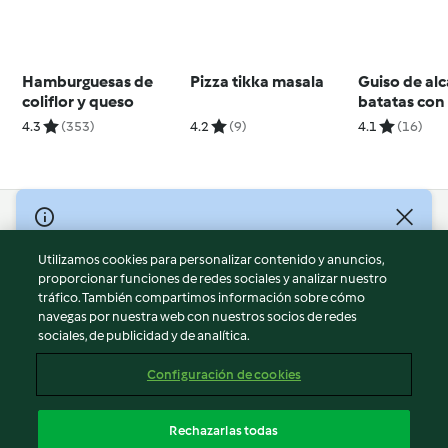
Hamburguesas de
Pizza tikka masala
Guiso de al
coliflor y queso
batatas con
duro
4.3
(353)
4.2
(9)
4.1
(16)
© Copyright 2026
Utilizamos cookies para personalizar contenido y anuncios,
Términos de uso
proporcionar funciones de redes sociales y analizar nuestro
Política de privacidad
tráfico. También compartimos información sobre cómo
Aviso legal
navegas por nuestra web con nuestros socios de redes
sociales, de publicidad y de analítica.
Información legal
Cookies
Configuración de cookies
Reportar contenido
Cancelar suscripción
Rechazarlas todas
Declaración de accesibilidad