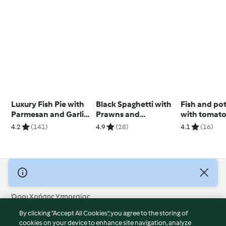
Luxury Fish Pie with
Black Spaghetti with
Fish and po
Parmesan and Garlic
Prawns and
with tomato
Sweet Potato Mash
Parmesan Sauce
4.2
(141)
4.9
(28)
4.1
(16)
© Πνευματικά Δικαιώματα 2026
Όροι Χρήσης Υπηρεσίας
Πολιτική Απορρήτου
By clicking “Accept All Cookies”, you agree to the storing of
Δήλωση Αποποίησης Ευθύνης
cookies on your device to enhance site navigation, analyze