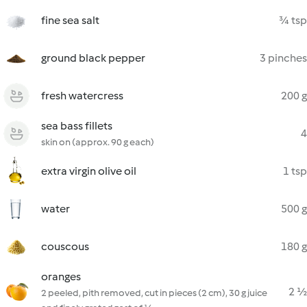
fine sea salt
¾ tsp
ground black pepper
3 pinches
fresh watercress
200 g
sea bass fillets
4
skin on (approx. 90 g each)
extra virgin olive oil
1 tsp
water
500 g
couscous
180 g
oranges
2 ½
2 peeled, pith removed, cut in pieces (2 cm), 30 g juice