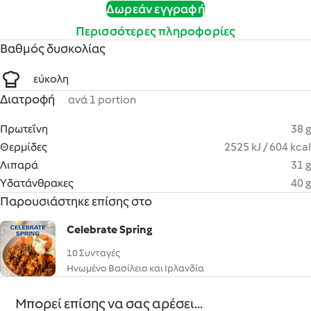
Δωρεάν εγγραφή
Περισσότερες πληροφορίες
Βαθμός δυσκολίας
εύκολη
Διατροφή
ανά 1 portion
Πρωτεΐνη
38 g
Θερμίδες
2525 kJ / 604 kcal
Λιπαρά
31 g
Υδατάνθρακες
40 g
Παρουσιάστηκε επίσης στο
Celebrate Spring
10 Συνταγές
Ηνωμένο Βασίλειο και Ιρλανδία
Μπορεί επίσης να σας αρέσει...