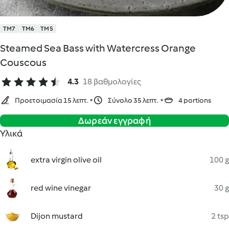
TM7
TM6
TM5
Steamed Sea Bass with Watercress Orange
Couscous
4.3
18 βαθμολογίες
Προετοιμασία 15 λεπτ.
Σύνολο 35 λεπτ.
4 portions
Δωρεάν εγγραφή
Υλικά
extra virgin olive oil
100 g
red wine vinegar
30 g
Dijon mustard
2 tsp