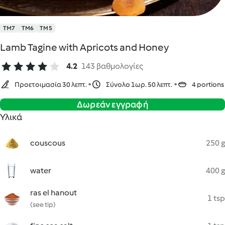
TM7
TM6
TM5
Lamb Tagine with Apricots and Honey
4.2
143 βαθμολογίες
Προετοιμασία 30 λεπτ.
Σύνολο 1ωρ. 50 λεπτ.
4 portions
Δωρεάν εγγραφή
Υλικά
couscous
250 g
water
400 g
ras el hanout
1 tsp
(see tip)