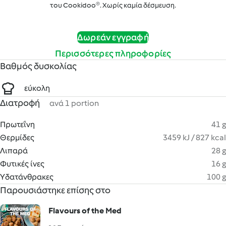
του Cookidoo®. Χωρίς καμία δέσμευση.
Δωρεάν εγγραφή
Περισσότερες πληροφορίες
Βαθμός δυσκολίας
εύκολη
Διατροφή
ανά 1 portion
Πρωτεΐνη
41 g
Θερμίδες
3459 kJ / 827 kcal
Λιπαρά
28 g
Φυτικές ίνες
16 g
Υδατάνθρακες
100 g
Παρουσιάστηκε επίσης στο
Flavours of the Med