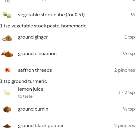
vegetable stock cube (for 0.5 l)
½
1 tsp vegetable stock paste, homemade
ground ginger
1 tsp
ground cinnamon
½ tsp
saffron threads
2 pinches
1 tsp ground turmeric
lemon juice
1 - 2 tsp
to taste
ground cumin
½ tsp
ground black pepper
2 pinches