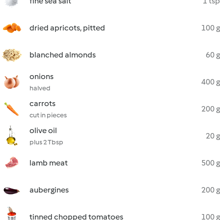
fine sea salt
1 tsp
dried apricots, pitted
100 g
blanched almonds
60 g
onions
400 g
halved
carrots
200 g
cut in pieces
olive oil
20 g
plus 2 Tbsp
lamb meat
500 g
aubergines
200 g
tinned chopped tomatoes
100 g