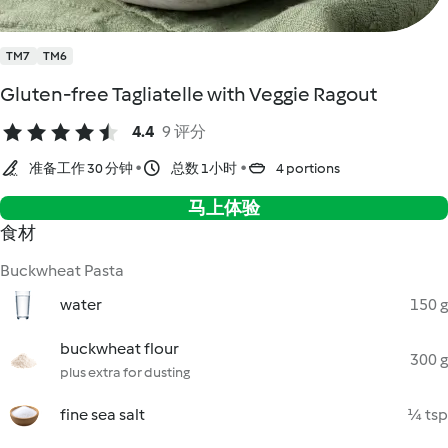
TM7
TM6
Gluten-free Tagliatelle with Veggie Ragout
4.4
9 评分
准备工作 30 分钟
总数 1小时
4 portions
马上体验
食材
Buckwheat Pasta
water
150 g
buckwheat flour
300 g
plus extra for dusting
fine sea salt
¼ tsp