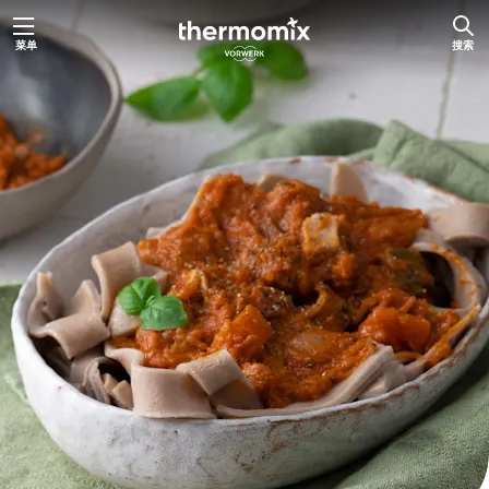
跳
菜单
搜索
至
主
要
内
容