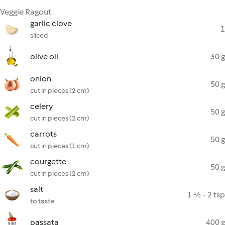
Veggie Ragout
garlic clove
1
sliced
olive oil
30 g
onion
50 g
cut in pieces (2 cm)
celery
50 g
cut in pieces (2 cm)
carrots
50 g
cut in pieces (1 cm)
courgette
50 g
cut in pieces (2 cm)
salt
1 ½ - 2 tsp
to taste
passata
400 g