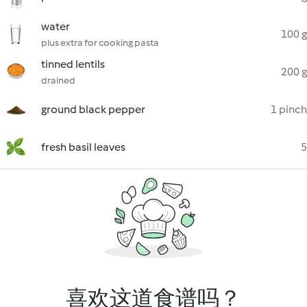
water
100 g
plus extra for cooking pasta
tinned lentils
200 g
drained
ground black pepper
1 pinch
fresh basil leaves
5
喜欢这道食谱吗？