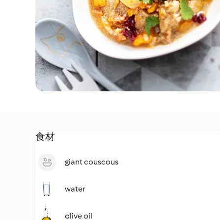
食材
giant couscous
water
olive oil