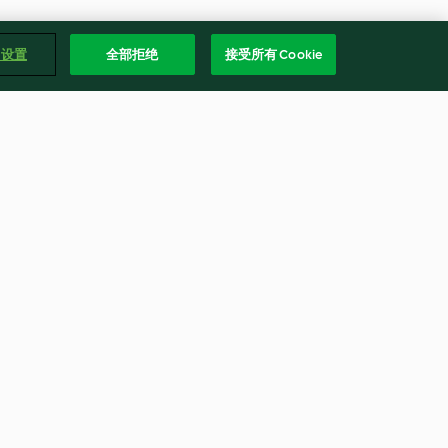
e 设置
全部拒绝
接受所有 Cookie
ork in BBQ
Seared Sesame Steaks with
Ginger Chopped Salad and
Lime Couscous
4.1
(27)
简体