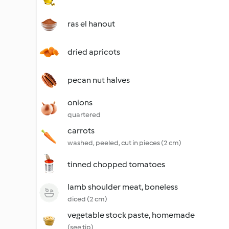
ras el hanout
dried apricots
pecan nut halves
onions
quartered
carrots
washed, peeled, cut in pieces (2 cm)
tinned chopped tomatoes
lamb shoulder meat, boneless
diced (2 cm)
vegetable stock paste, homemade
(see tip)