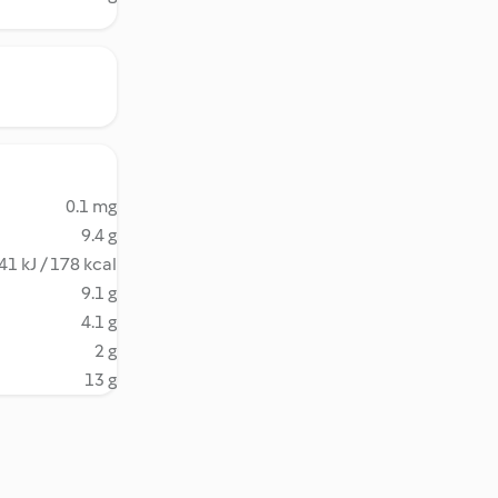
0.1 mg
9.4 g
41 kJ / 178 kcal
9.1 g
4.1 g
2 g
13 g