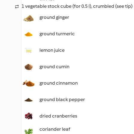
1 vegetable stock cube (for 0.5 l), crumbled (see tip)
ground ginger
ground turmeric
lemon juice
ground cumin
ground cinnamon
ground black pepper
dried cranberries
coriander leaf