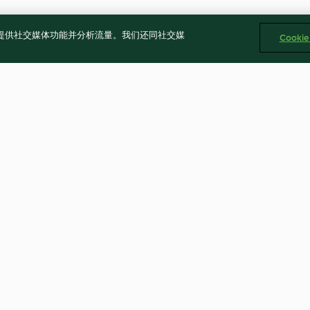
告、提供社交媒体功能并分析流量。我们还同社交媒
Cooki
h Yoghurt
Creamy Chicken and Chorizo
Bao Buns with P
Pasta
sauce
4.0
(375)
4.3
(27)