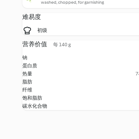
washed, chopped, for garnishing
难易度
初级
营养价值
每 140 g
钠
蛋白质
热量
7
脂肪
纤维
饱和脂肪
碳水化合物