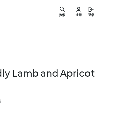
跳
至
搜索
注册
登录
主
要
内
容
dly Lamb and Apricot
分