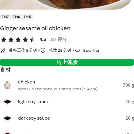
TM7
TM6
TM5
Ginger sesame oil chicken
4.3
187 评分
准备工作 5 分钟
总数 25 分钟
5 portion
马上体验
食材
chicken
700 g
with skin and bone, cut into pieces (3-4 cm)
light soy sauce
20 g
dark soy sauce
20 g