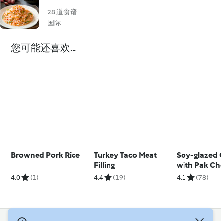
28 道食谱
国际
您可能还喜欢...
Browned Pork Rice
Turkey Taco Meat
Soy-glazed
Filling
with Pak Ch
4.0
(1)
4.4
(19)
4.1
(78)