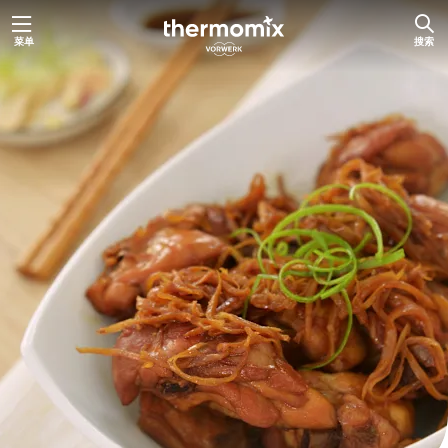
跳
菜单
搜索
至
主
要
内
容