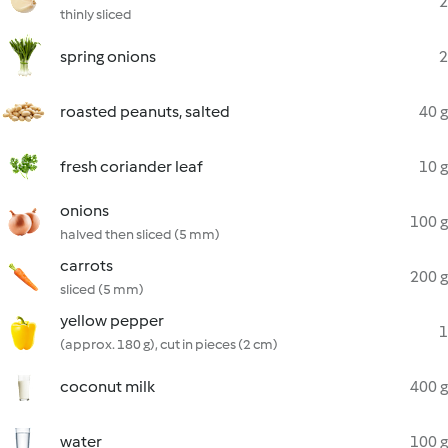
2
thinly sliced
spring onions
2
roasted peanuts, salted
40 g
fresh coriander leaf
10 g
onions
100 g
halved then sliced (5 mm)
carrots
200 g
sliced (5 mm)
yellow pepper
1
(approx. 180 g), cut in pieces (2 cm)
coconut milk
400 g
water
100 g