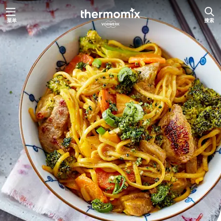
跳
菜单
搜索
至
主
要
内
容