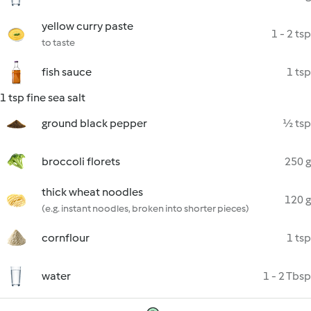
yellow curry paste
1 - 2 tsp
to taste
fish sauce
1 tsp
1 tsp fine sea salt
ground black pepper
½ tsp
broccoli florets
250 g
thick wheat noodles
120 g
(e.g. instant noodles, broken into shorter pieces)
cornflour
1 tsp
water
1 - 2 Tbsp