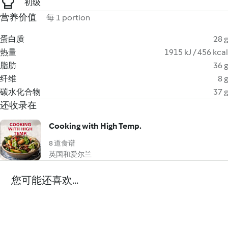
初级
营养价值
每 1 portion
蛋白质
28 g
热量
1915 kJ / 456 kcal
脂肪
36 g
纤维
8 g
碳水化合物
37 g
还收录在
Cooking with High Temp.
8 道食谱
英国和爱尔兰
您可能还喜欢...