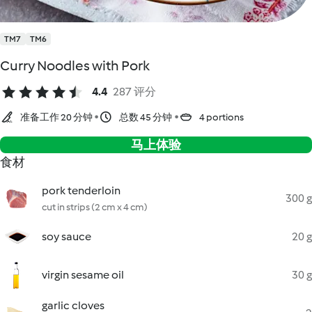
TM7
TM6
Curry Noodles with Pork
4.4
287 评分
准备工作 20 分钟
总数 45 分钟
4 portions
马上体验
食材
pork tenderloin
300 g
cut in strips (2 cm x 4 cm)
soy sauce
20 g
virgin sesame oil
30 g
garlic cloves