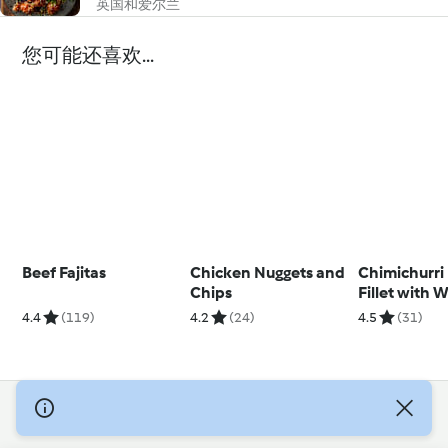
英国和爱尔兰
您可能还喜欢...
Beef Fajitas
Chicken Nuggets and
Chimichurri
Chips
Fillet with 
Salad
4.4
(119)
4.2
(24)
4.5
(31)
© 版权 2026