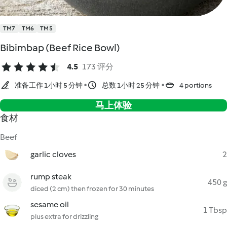
TM7
TM6
TM5
Bibimbap (Beef Rice Bowl)
4.5
173 评分
准备工作 1小时 5 分钟
总数 1小时 25 分钟
4 portions
马上体验
食材
Beef
garlic cloves
2
rump steak
450 g
diced (2 cm) then frozen for 30 minutes
sesame oil
1 Tbsp
plus extra for drizzling