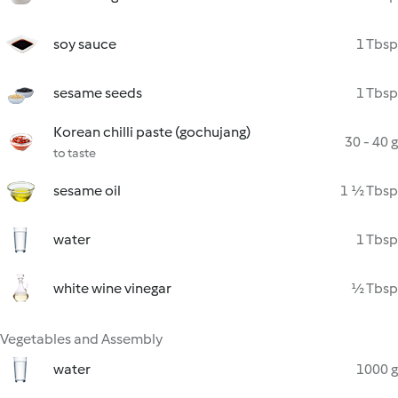
soy sauce
1 Tbsp
sesame seeds
1 Tbsp
Korean chilli paste (gochujang)
30 - 40 g
to taste
sesame oil
1 ½ Tbsp
water
1 Tbsp
white wine vinegar
½ Tbsp
Vegetables and Assembly
water
1000 g