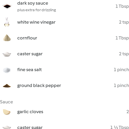
dark soy sauce
1 Tbsp
plus extra for drizzling
white wine vinegar
2 tsp
cornflour
1 Tbsp
caster sugar
2 tsp
fine sea salt
1 pinch
ground black pepper
1 pinch
Sauce
garlic cloves
2
caster sugar
1 ½ Tbsp