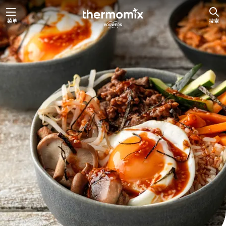
跳
菜单
搜索
至
主
要
内
容