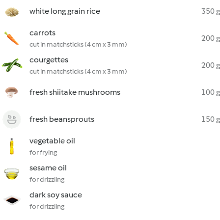
white long grain rice
350 g
carrots
200 g
cut in matchsticks (4 cm x 3 mm)
courgettes
200 g
cut in matchsticks (4 cm x 3 mm)
fresh shiitake mushrooms
100 g
fresh beansprouts
150 g
vegetable oil
for frying
sesame oil
for drizzling
dark soy sauce
for drizzling