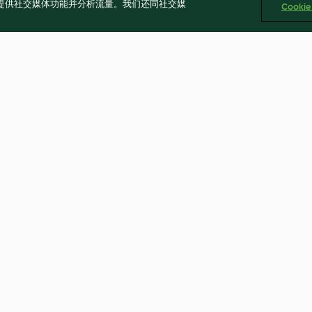
告、提供社交媒体功能并分析流量。我们还同社交媒
Cooki
n salad
Moroccan lamb with couscous
Easy satay chic
4.3
(6)
4.2
(447)
okies
报告内容
退出合同
无障碍声明