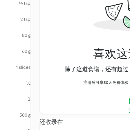
½ tsp
2 tsp
80 g
喜欢这
60 g
4 slices
除了这道食谱，还有超过 1
注册后可享30天免费体验，尽
½
1
500 g
还收录在