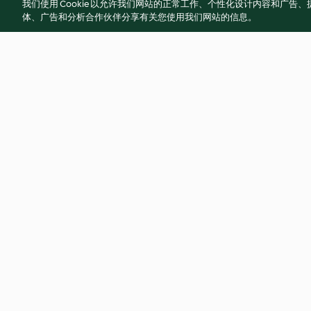
我们使用 Cookie 以允许我们网站的正常工作、个性化设计内容和广
体、广告和分析合作伙伴分享有关您使用我们网站的信息。
Crispy sticky sesame chicken
Warm satay chicke
4.7
(632)
4.7
(143)
© 版权 2026
使用规定
隐私政策
免责声明
版本说明
Co