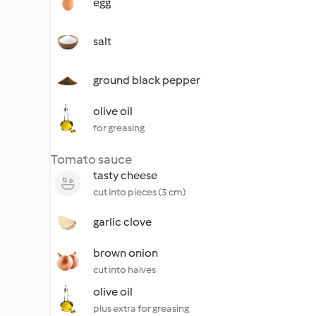
egg
salt
ground black pepper
olive oil
for greasing
Tomato sauce
tasty cheese
cut into pieces (3 cm)
garlic clove
brown onion
cut into halves
olive oil
plus extra for greasing