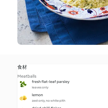
食材
Meatballs
fresh flat-leaf parsley
leaves only
lemon
zest only, no white pith