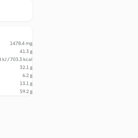
1478.4 mg
41.3 g
 kJ / 703.3 kcal
32.1 g
6.2 g
13.1 g
59.2 g