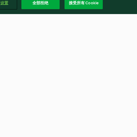
e 设置
全部拒绝
接受所有 Cookie
ken
Katsu chicken with cauliflower
rice and pickled salad
(MEATER+®)
4.1
(100)
简体