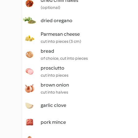
dried chilli flakes
(optional)
dried oregano
Parmesan cheese
cut into pieces (3 cm)
bread
of choice, cut into pieces
prosciutto
cut into pieces
brown onion
cut into halves
garlic clove
pork mince