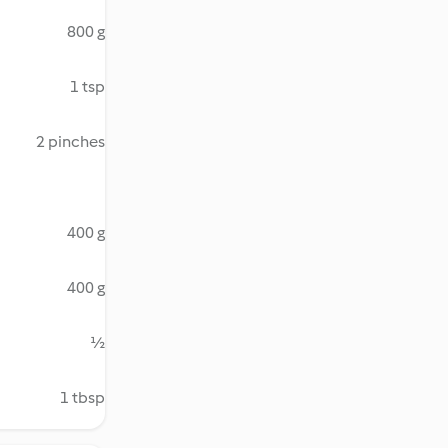
800 g
1 tsp
2 pinches
400 g
400 g
½
1 tbsp