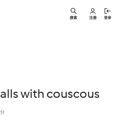
跳
至
搜索
注册
登录
主
要
内
容
alls with couscous
评分