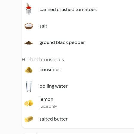
canned crushed tomatoes
salt
ground black pepper
Herbed couscous
couscous
boiling water
lemon
juice only
salted butter