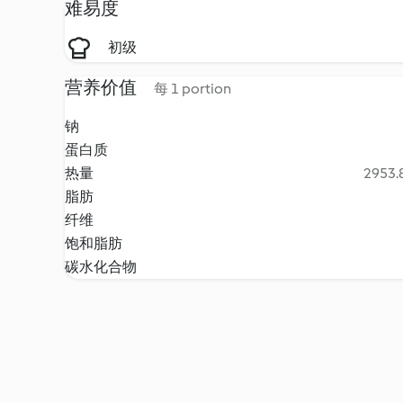
难易度
初级
营养价值
每 1 portion
钠
蛋白质
热量
2953.8
脂肪
纤维
饱和脂肪
碳水化合物