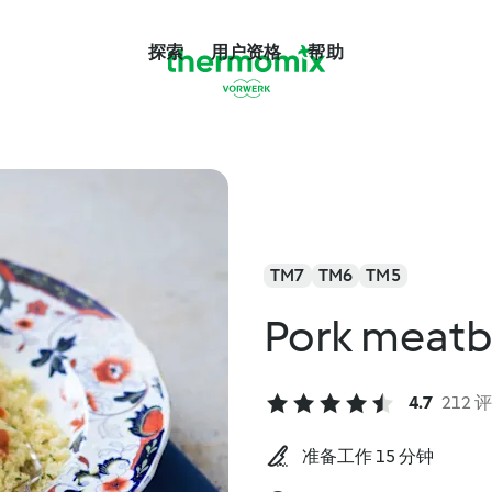
探索
用户资格
帮助
TM7
TM6
TM5
Pork meatb
4.7
212 
准备工作 15 分钟