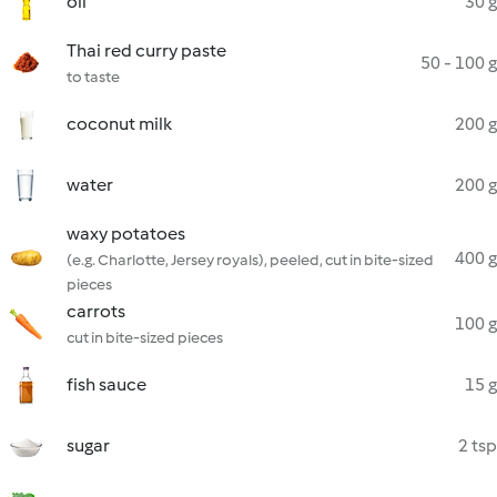
oil
30 g
Thai red curry paste
50 - 100 g
to taste
coconut milk
200 g
water
200 g
waxy potatoes
400 g
(e.g. Charlotte, Jersey royals), peeled, cut in bite-sized
pieces
carrots
100 g
cut in bite-sized pieces
fish sauce
15 g
sugar
2 tsp