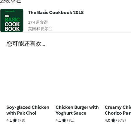
还收录在
The Basic Cookbook 2018
174 道食谱
英国和爱尔兰
您可能还喜欢...
Soy-glazed Chicken
Chicken Burger with
Creamy Chi
with Pak Choi
Yoghurt Sauce
Chorizo Pas
4.1
(78)
4.1
(91)
4.0
(375)