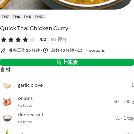
TM7
TM6
TM5
TM31
Quick Thai Chicken Curry
4.2
191 评分
准备工作 20 分钟
总数 40 分钟
4 portions
马上体验
食材
garlic clove
1
onions
50 - 100 g
to taste
fine sea salt
½ - 1 tsp
to taste