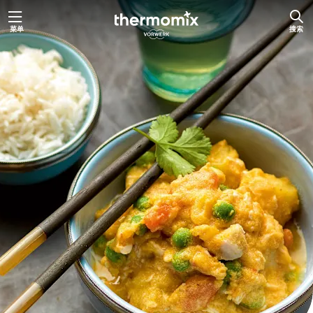
跳
菜单
搜索
至
主
要
内
容