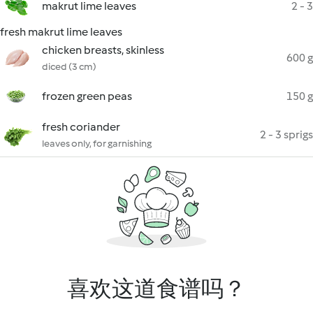
makrut lime leaves
2 - 3
fresh makrut lime leaves
chicken breasts, skinless
600 g
diced (3 cm)
frozen green peas
150 g
fresh coriander
2 - 3 sprigs
leaves only, for garnishing
喜欢这道食谱吗？