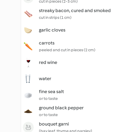
cut in pieces (2-3 cm)
streaky bacon, cured and smoked
cut in strips (1 cm)
garlic cloves
carrots
peeled and cut in pieces (2 cm)
red wine
water
fine sea salt
or to taste
ground black pepper
or to taste
bouquet garni
(bay leaf, thyme and parsley)