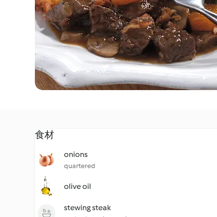
食材
onions
quartered
olive oil
stewing steak