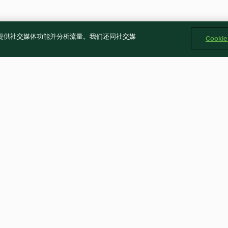
告、提供社交媒体功能并分析流量。我们还同社交媒
Cooki
h Yoghurt
Creamy Chicken and Chorizo
Bao Buns with P
Pasta
sauce
4.0
(375)
4.3
(27)