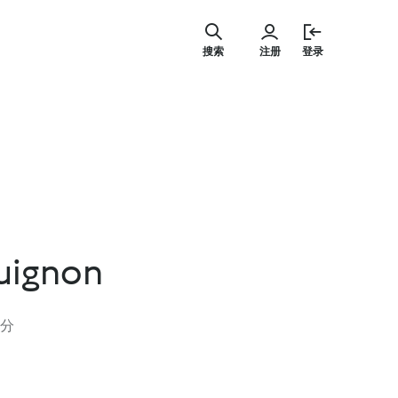
跳
至
搜索
注册
登录
主
要
内
容
uignon
评分