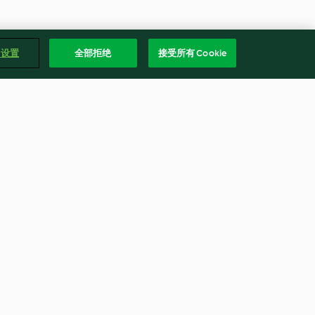
e 设置
全部拒绝
接受所有 Cookie
ork in BBQ
Seared Sesame Steaks with
Ginger Chopped Salad and
Lime Couscous
4.1
(27)