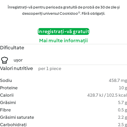
Înregistrați-vă pentru perioada gratuită de probă de 30 de zile și
descoperiți universul Cookidoo®. Fără obligaţii.
Înregistrați-vă gratuit
Mai multe informații
Dificultate
ușor
Valori nutritive
per 1 piece
Sodiu
458.7 mg
Proteine
10 g
Calorii
428.7 kJ / 102.5 kcal
Grăsimi
5.7 g
Fibre
0.5 g
Grăsimi saturate
2.2 g
Carbohidrați
2.5 g