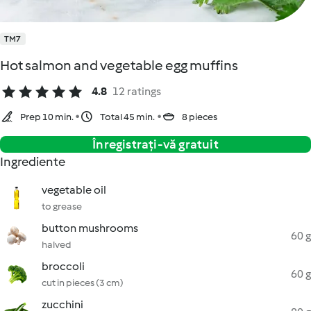
TM7
Hot salmon and vegetable egg muffins
4.8
12 ratings
Prep 10 min.
Total 45 min.
8 pieces
Înregistrați-vă gratuit
Ingrediente
vegetable oil
to grease
button mushrooms
60 g
halved
broccoli
60 g
cut in pieces (3 cm)
zucchini