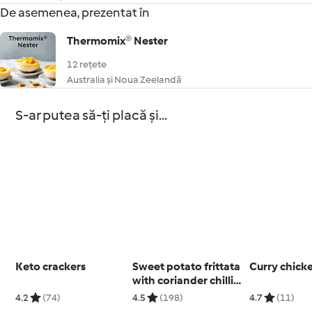
De asemenea, prezentat în
Thermomix® Nester
12 rețete
Australia și Noua Zeelandă
S-ar putea să-ți placă și...
Keto crackers
Sweet potato frittata
Curry chick
with coriander chilli
sauce
4.2
(74)
4.5
(198)
4.7
(11)