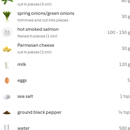
80 g
cut in pieces (3 cm)
spring onions/green onions
30 g
trimmed and cut into pieces
hot smoked salmon
100 - 150 g
flaked in pieces (1 cm)
Parmesan cheese
30 g
cut in pieces (2 cm)
milk
120 g
eggs
5
sea salt
1 tsp
ground black pepper
¼ tsp
water
500 g