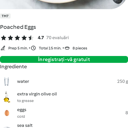
TM7
Poached Eggs
4.7
70 evaluări
Prep 5 min.
Total 15 min.
8 pieces
Înregistrați-vă gratuit
Ingrediente
water
250 g
extra virgin olive oil
to grease
eggs
8
cold
sea salt