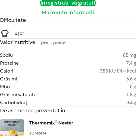
Înregistrați-vă gratuit
Mai multe informații
Dificultate
ușor
Valori nutritive
per 1 piece
Sodiu
85 mg
Proteine
7.4 g
Calorii
353 kJ / 84.4 kcal
Grăsimi
5.6 g
Fibre
0 g
Grăsimi saturate
1.8 g
Carbohidrați
0.4 g
De asemenea, prezentat în
Thermomix® Nester
12 rețete