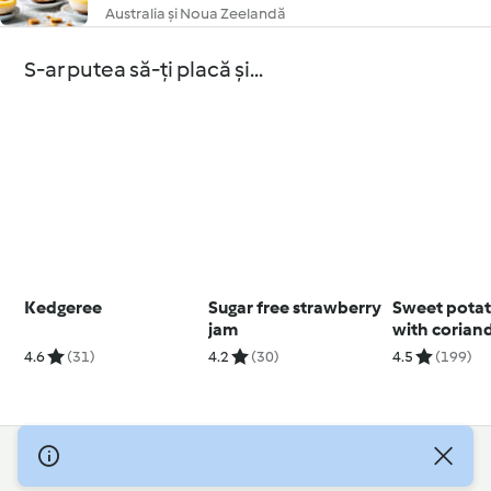
Australia și Noua Zeelandă
S-ar putea să-ți placă și...
Kedgeree
Sugar free strawberry
Sweet potato
jam
with coriand
sauce
4.6
(31)
4.2
(30)
4.5
(199)
© Drepturile de autor 2026