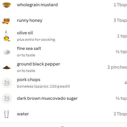
wholegrain mustard
1 Tbsp
runny honey
3 Tbsp
olive oil
1 tsp
plus extra for cooking
fine sea salt
¼ tsp
or to taste
ground black pepper
2 pinches
or to taste
pork chops
4
boneless (approx. 150 g each)
dark brown muscovado sugar
½ tsp
water
2 Tbsp