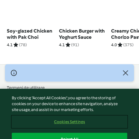
Soy-glazed Chicken
Chicken Burger with
Creamy Chi
with Pak Choi
Yoghurt Sauce
Chorizo Pas
4.1
(78)
4.1
(91)
4.0
(375)
© Drepturile de autor 2026
Termeni de utilizare
Politica privind confidențialitatea
By clicking “Accept All Cookies”, you agree to the storing of
Declarație de neasumare a responsabilității
cookies on your device to enhance site navigation, analyze
site usage, and assist in our marketing efforts.
Mențiune
Module cookie
Cookies Settings
Raportați conținut
Retragere din contract