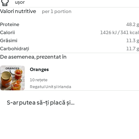
ușor
Valori nutritive
per 1 portion
Proteine
48.2 g
Calorii
1426 kJ / 341 kcal
Grăsimi
11.3 g
Carbohidrați
11.7 g
De asemenea, prezentat în
Oranges
10 rețete
Regatul Unit și Irlanda
S-ar putea să-ți placă și...