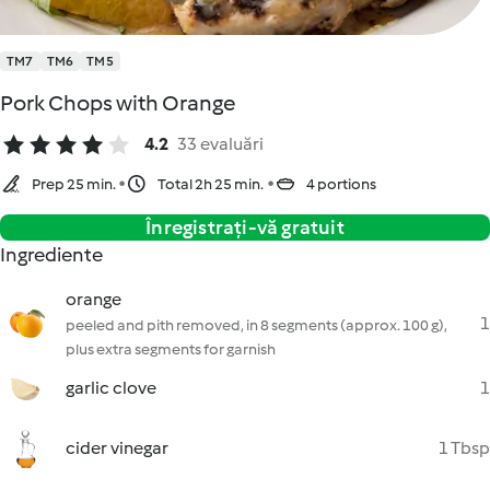
TM7
TM6
TM5
Pork Chops with Orange
4.2
33 evaluări
Prep 25 min.
Total 2h 25 min.
4 portions
Înregistrați-vă gratuit
Ingrediente
orange
1
peeled and pith removed, in 8 segments (approx. 100 g),
plus extra segments for garnish
garlic clove
1
cider vinegar
1 Tbsp