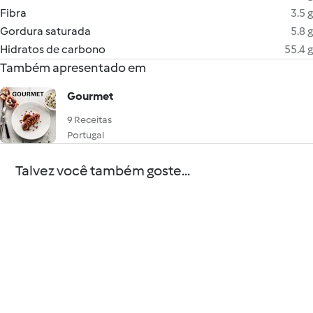
Fibra
3.5 g
Gordura saturada
5.8 g
Hidratos de carbono
55.4 g
Também apresentado em
Gourmet
9 Receitas
Portugal
Talvez você também goste...