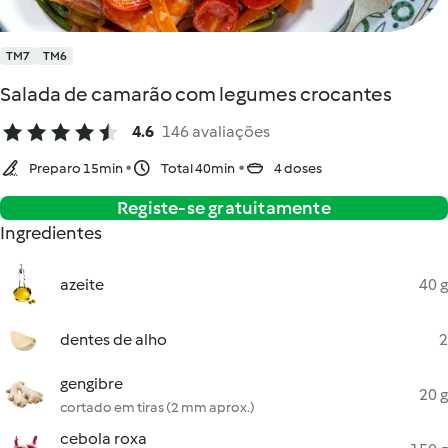
TM7
TM6
Salada de camarão com legumes crocantes
4.6
146 avaliações
Preparo 15min
Total 40min
4 doses
Registe-se gratuitamente
Ingredientes
azeite
40 g
dentes de alho
2
gengibre
20 g
cortado em tiras (2 mm aprox.)
cebola roxa