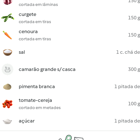
150 g
cortada em lâminas
curgete
150 g
cortada em tiras
cenoura
150 g
cortada em tiras
sal
1 c. chá de
camarão grande s/ casca
300 g
pimenta branca
1 pitada de
tomate-cereja
100 g
cortado em metades
açúcar
1 pitada de