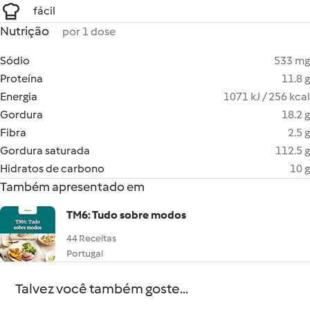
fácil
Nutrição
por 1 dose
Sódio
533 mg
Proteína
11.8 g
Energia
1071 kJ / 256 kcal
Gordura
18.2 g
Fibra
2.5 g
Gordura saturada
112.5 g
Hidratos de carbono
10 g
Também apresentado em
TM6: Tudo sobre modos
44 Receitas
Portugal
Talvez você também goste...