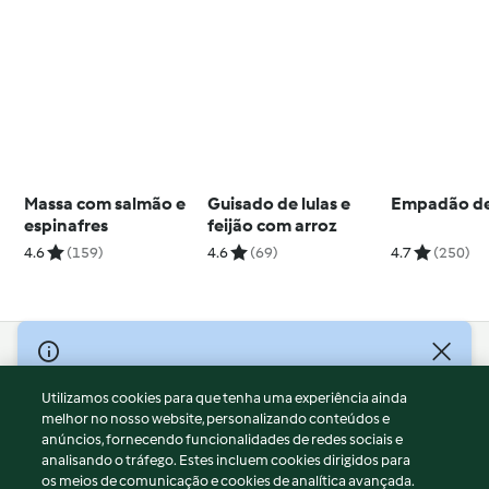
Massa com salmão e
Guisado de lulas e
Empadão de
espinafres
feijão com arroz
4.6
(159)
4.6
(69)
4.7
(250)
© Copyright 2026
Utilizamos cookies para que tenha uma experiência ainda
Termos de Utilização
melhor no nosso website, personalizando conteúdos e
Aviso sobre Proteção de Dados
anúncios, fornecendo funcionalidades de redes sociais e
Aviso
analisando o tráfego. Estes incluem cookies dirigidos para
os meios de comunicação e cookies de analítica avançada.
Apoio legal