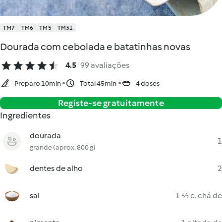
TM7
TM6
TM5
TM31
Dourada com cebolada e batatinhas novas
4.5
99 avaliações
Preparo 10min
Total 45min
4 doses
Registe-se gratuitamente
Ingredientes
dourada
1
grande (aprox. 800 g)
dentes de alho
2
sal
1 ½ c. chá de