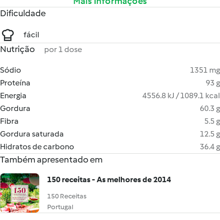
Mais Informações
Dificuldade
fácil
Nutrição
por 1 dose
Sódio
1351 mg
Proteína
93 g
Energia
4556.8 kJ / 1089.1 kcal
Gordura
60.3 g
Fibra
5.5 g
Gordura saturada
12.5 g
Hidratos de carbono
36.4 g
Também apresentado em
150 receitas - As melhores de 2014
150 Receitas
Portugal