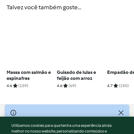
Talvez você também goste...
Massa com salmão e
Guisado de lulas e
Empadão de
espinafres
feijão com arroz
4.6
(159)
4.6
(69)
4.7
(250)
© Copyright 2026
Utilizamos cookies para que tenha uma experiência ainda
Termos de Utilização
melhor no nosso website, personalizando conteúdos e