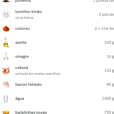
pimenta
1 pitada de
tomilho-limão
3 pés de
só as folhas
colorau
2 c. chá de
azeite
100 g
vinagre
10 g
cebola
150 g
cortada em meias-luas finas
bacon fatiado
80 g
água
1000 g
batatinhas novas
700 g