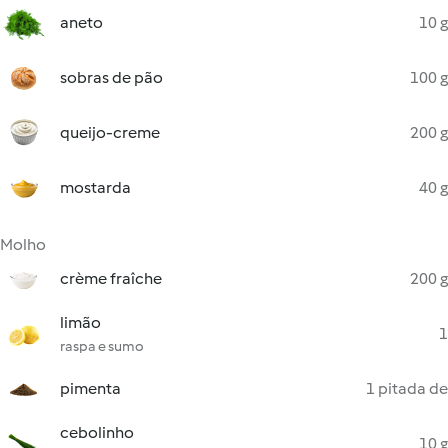
aneto
10 g
sobras de pão
100 g
queijo-creme
200 g
mostarda
40 g
Molho
crème fraîche
200 g
limão
1
raspa e sumo
pimenta
1 pitada de
cebolinho
10 g