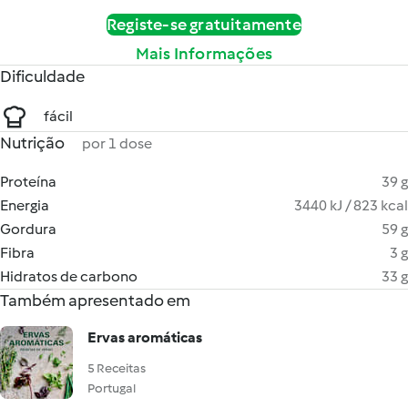
Registe-se gratuitamente
Mais Informações
Dificuldade
fácil
Nutrição
por 1 dose
Proteína
39 g
Energia
3440 kJ / 823 kcal
Gordura
59 g
Fibra
3 g
Hidratos de carbono
33 g
Também apresentado em
Ervas aromáticas
5 Receitas
Portugal