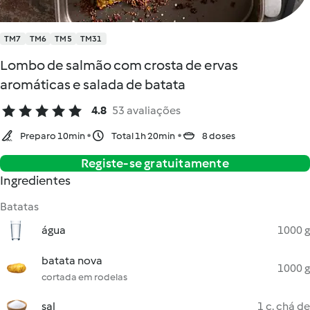
TM7
TM6
TM5
TM31
Lombo de salmão com crosta de ervas
aromáticas e salada de batata
4.8
53 avaliações
Preparo 10min
Total 1h 20min
8 doses
Registe-se gratuitamente
Ingredientes
Batatas
água
1000 g
batata nova
1000 g
cortada em rodelas
sal
1 c. chá de