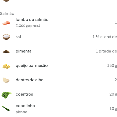
Salmão
lombo de salmão
1
(1300 g aprox.)
sal
1 ½ c. chá de
pimenta
1 pitada de
queijo parmesão
150 g
dentes de alho
2
coentros
20 g
cebolinho
10 g
picado