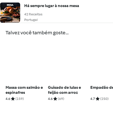
Há sempre lugar à nossa mesa
42 Receitas
Portugal
Talvez você também goste...
Massa com salmão e
Guisado de lulas e
Empadão de
espinafres
feijão com arroz
4.6
(159)
4.6
(69)
4.7
(250)