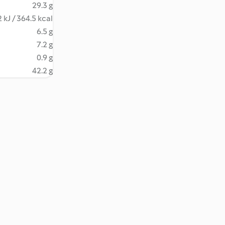
29.3 g
 kJ / 364.5 kcal
6.5 g
7.2 g
0.9 g
42.2 g