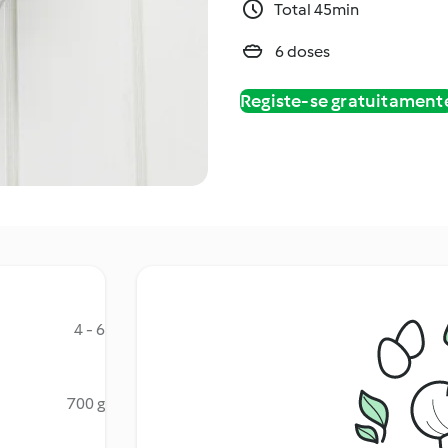
Total 45min
6 doses
Registe-se gratuitament
4 - 6
700 g