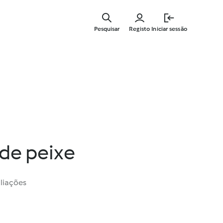
Saltar
para
Pesquisar
Registo
Iniciar sessão
o
conteúdo
principal
de peixe
liações