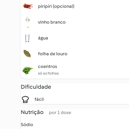
piripíri (opcional)
vinho branco
água
folha de louro
coentros
só as folhas
Dificuldade
fácil
Nutrição
por 1 dose
Sódio