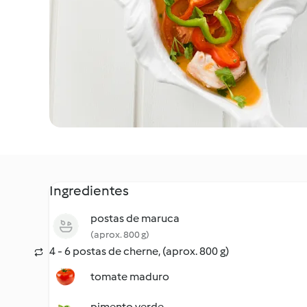
Ingredientes
postas de maruca
(aprox. 800 g)
4 - 6 postas de cherne, (aprox. 800 g)
tomate maduro
pimento verde