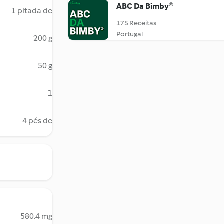
ABC Da Bimby®
1 pitada de
175 Receitas
Portugal
200 g
50 g
1
4 pés de
580.4 mg