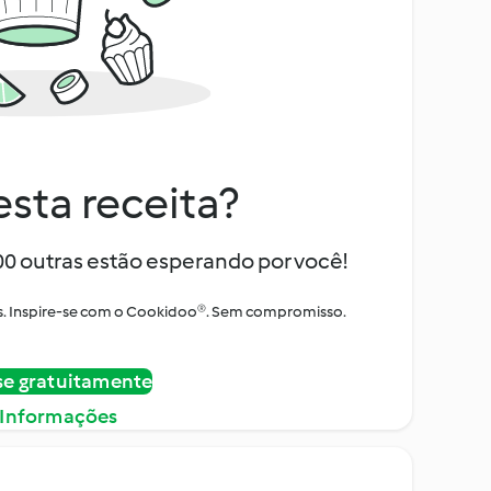
sta receita?
000 outras estão esperando por você!
itos. Inspire-se com o Cookidoo®. Sem compromisso.
se gratuitamente
 Informações