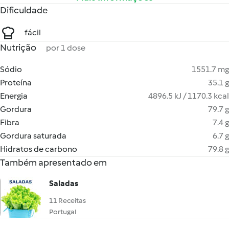
Dificuldade
fácil
Nutrição
por 1 dose
Sódio
1551.7 mg
Proteína
35.1 g
Energia
4896.5 kJ / 1170.3 kcal
Gordura
79.7 g
Fibra
7.4 g
Gordura saturada
6.7 g
Hidratos de carbono
79.8 g
Também apresentado em
Saladas
11 Receitas
Portugal