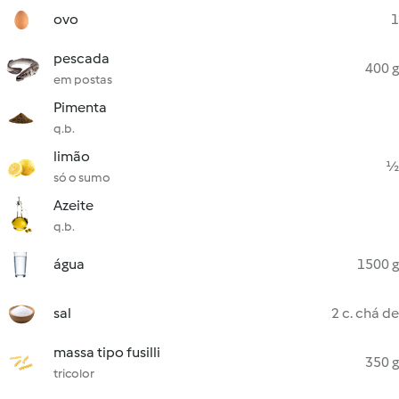
ovo
1
pescada
400 g
em postas
Pimenta
q.b.
limão
½
só o sumo
Azeite
q.b.
água
1500 g
sal
2 c. chá de
massa tipo fusilli
350 g
tricolor