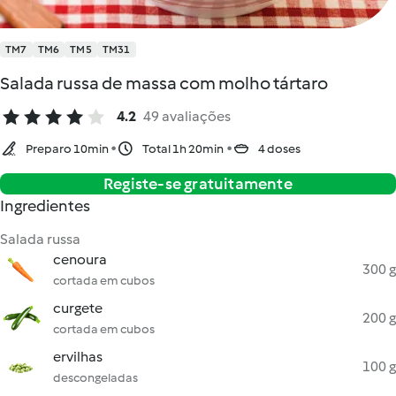
TM7
TM6
TM5
TM31
Salada russa de massa com molho tártaro
4.2
49 avaliações
Preparo 10min
Total 1h 20min
4 doses
Registe-se gratuitamente
Ingredientes
Salada russa
cenoura
300 g
cortada em cubos
curgete
200 g
cortada em cubos
ervilhas
100 g
descongeladas