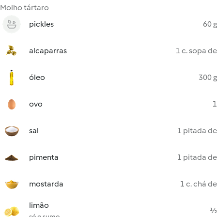
Molho tártaro
pickles
60 g
alcaparras
1 c. sopa de
óleo
300 g
ovo
1
sal
1 pitada de
pimenta
1 pitada de
mostarda
1 c. chá de
limão
½
só o sumo