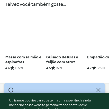
Talvez você também goste...
Massa com salmão e
Guisado de lulas e
Empadão de
espinafres
feijão com arroz
4.6
(159)
4.6
(69)
4.7
(250)
© Copyright 2026
Utilizamos cookies para que tenha uma experiência ainda
Termos de Utilização
melhor no nosso website, personalizando conteúdos e
Aviso sobre Proteção de Dados