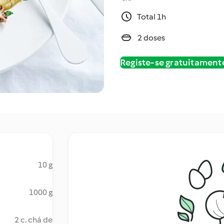
Total 1h
2 doses
Registe-se gratuitament
10 g
1000 g
2 c. chá de