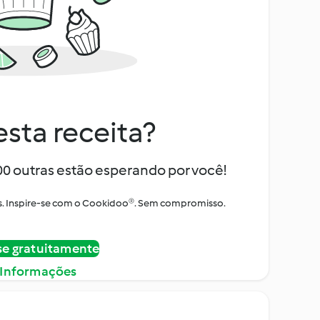
sta receita?
000 outras estão esperando por você!
itos. Inspire-se com o Cookidoo®. Sem compromisso.
se gratuitamente
 Informações