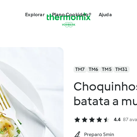
Explorar
Plano Cookidoo®
Ajuda
TM7
TM6
TM5
TM31
Choquinhos
batata a m
4.4
87 ava
Preparo 5min