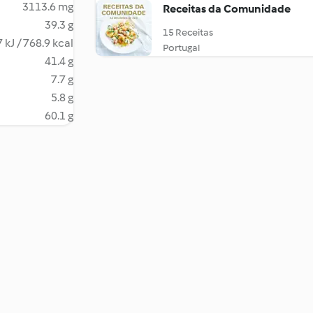
3113.6 mg
Receitas da Comunidade
39.3 g
15 Receitas
 kJ / 768.9 kcal
Portugal
41.4 g
7.7 g
5.8 g
60.1 g