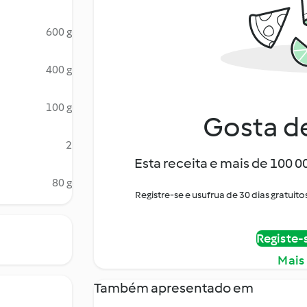
600 g
400 g
100 g
Gosta de
2
Esta receita e mais de 100 
80 g
Registre-se e usufrua de 30 dias gratu
Registe-
Mais
Também apresentado em