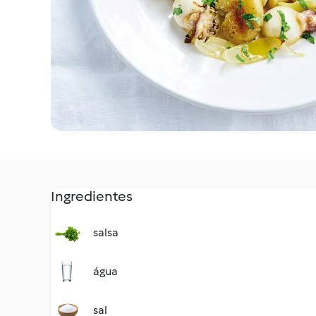
Ingredientes
salsa
água
sal