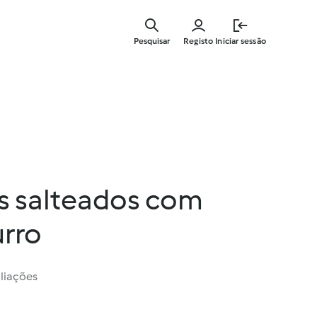
Saltar
para
Pesquisar
Registo
Iniciar sessão
o
conteúdo
principal
 salteados com
urro
liações