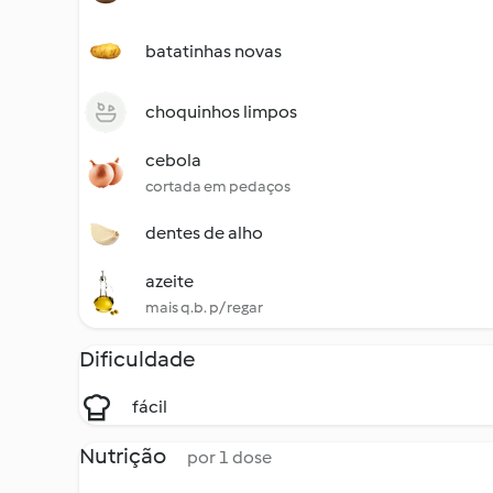
batatinhas novas
choquinhos limpos
cebola
cortada em pedaços
dentes de alho
azeite
mais q.b. p/ regar
Dificuldade
fácil
Nutrição
por 1 dose