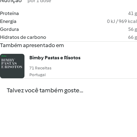
Nutrição
por 1 dose
Proteína
41 g
Energia
0 kJ / 969 kcal
Gordura
56 g
Hidratos de carbono
66 g
Também apresentado em
Bimby Pastas e Risotos
71 Receitas
Portugal
Talvez você também goste...