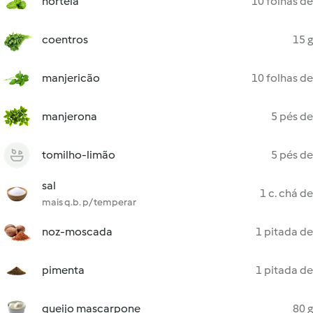
hortelã
10 folhas de
coentros
15 g
manjericão
10 folhas de
manjerona
5 pés de
tomilho-limão
5 pés de
sal
1 c. chá de
mais q.b. p/ temperar
noz-moscada
1 pitada de
pimenta
1 pitada de
queijo mascarpone
80 g