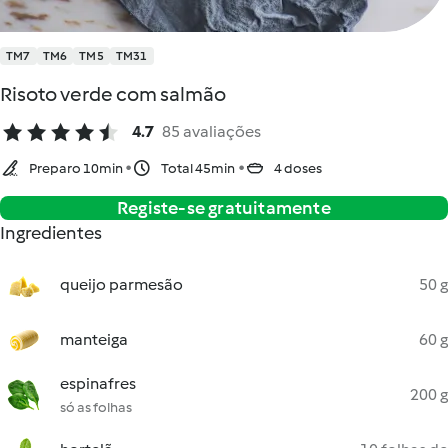
TM7
TM6
TM5
TM31
Risoto verde com salmão
4.7
85 avaliações
Preparo 10min
Total 45min
4 doses
Registe-se gratuitamente
Ingredientes
queijo parmesão
50 g
manteiga
60 g
espinafres
200 g
só as folhas