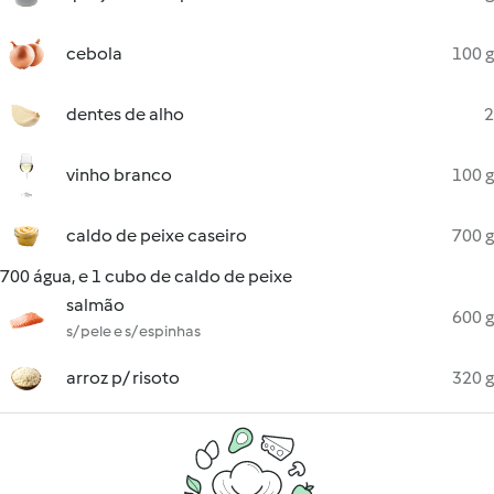
cebola
100 g
dentes de alho
2
vinho branco
100 g
caldo de peixe caseiro
700 g
700 água, e 1 cubo de caldo de peixe
salmão
600 g
s/ pele e s/ espinhas
arroz p/ risoto
320 g