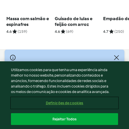
Massa com salmão e
Guisado de lulas e
Empadão de
espinafres
feijão com arroz
4.6
(159)
4.6
(69)
4.7
(250)
© Copyright 2026
Utilizamos cookies para que tenha uma experiência ainda
Termos de Utilização
melhor no nosso website, personalizando conteúdos e
Aviso sobre Proteção de Dados
anúncios, fornecendo funcionalidades de redes sociais e
Aviso
analisando o tráfego. Estes incluem cookies dirigidos para
os meios de comunicação e cookies de analítica avançada.
Apoio legal
Cookies
Definições de cookies
Conteúdo do relatório
Rescisão do contrato
Rejeitar Todos
Declaração de acessibilidade