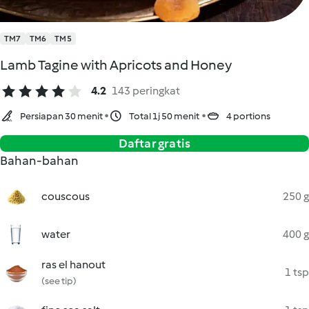
TM7
TM6
TM5
Lamb Tagine with Apricots and Honey
4.2
143 peringkat
Persiapan 30 menit
Total 1j 50 menit
4 portions
Daftar gratis
Bahan-bahan
couscous
250 g
water
400 g
ras el hanout
1 tsp
(see tip)