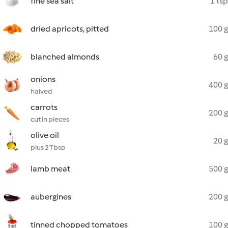
fine sea salt
1 tsp
dried apricots, pitted
100 g
blanched almonds
60 g
onions
400 g
halved
carrots
200 g
cut in pieces
olive oil
20 g
plus 2 Tbsp
lamb meat
500 g
aubergines
200 g
tinned chopped tomatoes
100 g