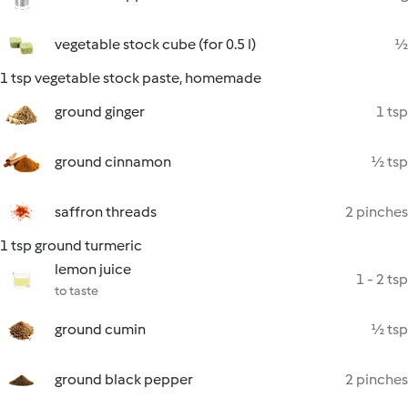
vegetable stock cube (for 0.5 l)
½
1 tsp vegetable stock paste, homemade
ground ginger
1 tsp
ground cinnamon
½ tsp
saffron threads
2 pinches
1 tsp ground turmeric
lemon juice
1 - 2 tsp
to taste
ground cumin
½ tsp
ground black pepper
2 pinches