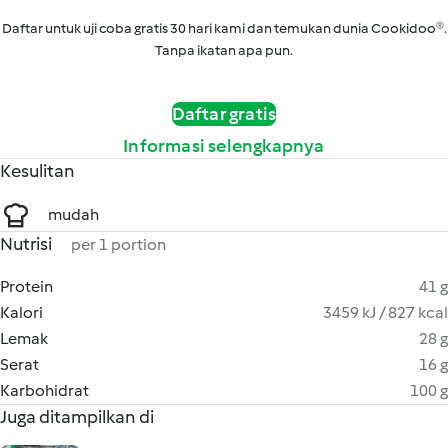
Daftar untuk uji coba gratis 30 hari kami dan temukan dunia Cookidoo®.
Tanpa ikatan apa pun.
Daftar gratis
Informasi selengkapnya
Kesulitan
mudah
Nutrisi
per 1 portion
Protein
41 g
Kalori
3459 kJ / 827 kcal
Lemak
28 g
Serat
16 g
Karbohidrat
100 g
Juga ditampilkan di