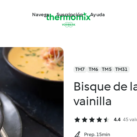
Navega
Suscripción
Ayuda
TM7
TM6
TM5
TM31
Bisque de l
vainilla
4.4
45 val
Prep. 15min