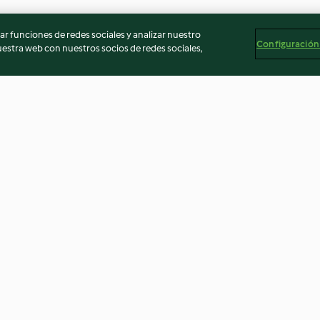
r funciones de redes sociales y analizar nuestro
Configuración
stra web con nuestros socios de redes sociales,
 con
Sopa de ajo con picadillo
Crema de guisan
os
4.4
(115)
4.3
(40)
egal
Información legal
Cookies
Reportar contenido