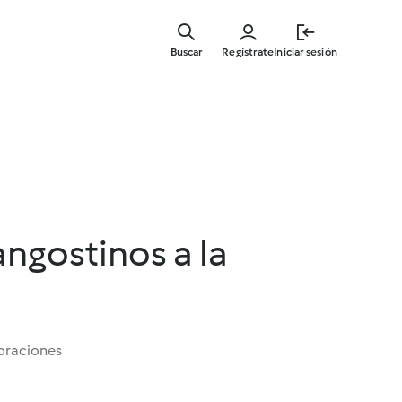
Ir
al
Buscar
Regístrate
Iniciar sesión
contenid
principal
angostinos a la
oraciones