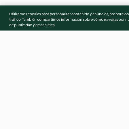
Utilizamos cookies para personalizar contenido y anuncios, proporciona
tráfico. También compartimos información sobre cómo navegas por nue
de publicidad y de analítica.
Crema fría de manzana al
Crema de calabaza
curry
langostinos dorad
4.3
(66)
4.7
(97)
© Copyright 2026
Términos de uso
Política de privacidad
Aviso l