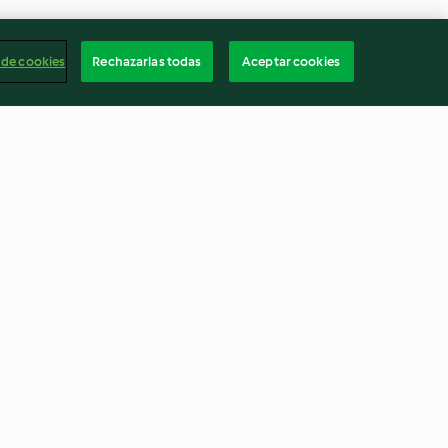
 de cookies
Rechazarlas todas
Aceptar cookies
tes a la menta
Sopa de tomate
4.0
(181)
Españ
Cancelar suscripción