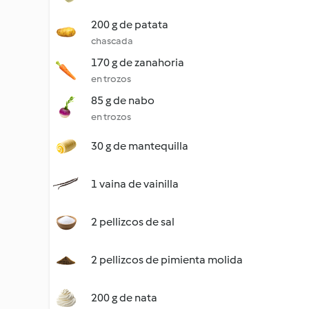
200 g de patata
chascada
170 g de zanahoria
en trozos
85 g de nabo
en trozos
30 g de mantequilla
1 vaina de vainilla
2 pellizcos de sal
2 pellizcos de pimienta molida
200 g de nata