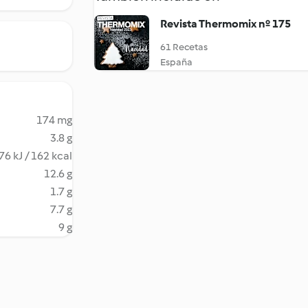
Revista Thermomix nº 175
61 Recetas
España
174 mg
3.8 g
76 kJ / 162 kcal
12.6 g
1.7 g
7.7 g
9 g