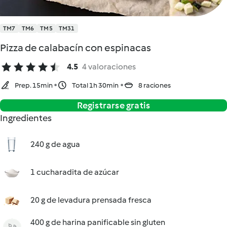
TM7
TM6
TM5
TM31
Pizza de calabacín con espinacas
4.5
4 valoraciones
Prep. 15min
Total 1h 30min
8 raciones
Registrarse gratis
Ingredientes
240 g de agua
1 cucharadita de azúcar
20 g de levadura prensada fresca
400 g de harina panificable sin gluten