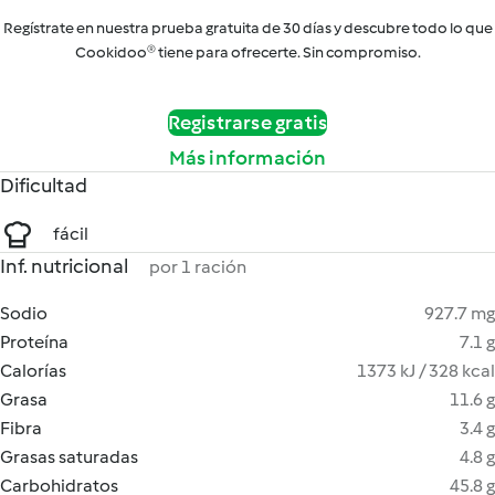
Regístrate en nuestra prueba gratuita de 30 días y descubre todo lo que
Cookidoo® tiene para ofrecerte. Sin compromiso.
Registrarse gratis
Más información
Dificultad
fácil
Inf. nutricional
por 1 ración
Sodio
927.7 mg
Proteína
7.1 g
Calorías
1373 kJ / 328 kcal
Grasa
11.6 g
Fibra
3.4 g
Grasas saturadas
4.8 g
Carbohidratos
45.8 g