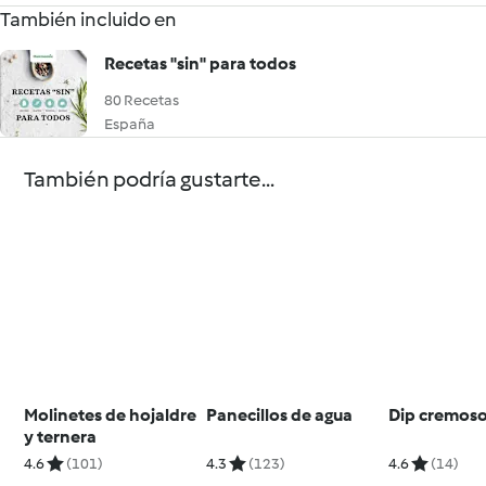
También incluido en
Recetas "sin" para todos
80 Recetas
España
También podría gustarte...
Molinetes de hojaldre
Panecillos de agua
Dip cremoso
y ternera
4.6
(101)
4.3
(123)
4.6
(14)