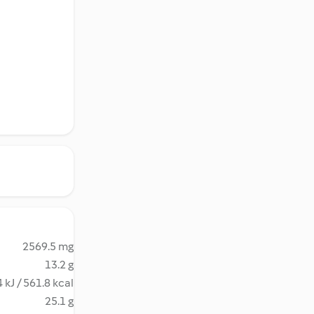
2569.5 mg
13.2 g
 kJ / 561.8 kcal
25.1 g