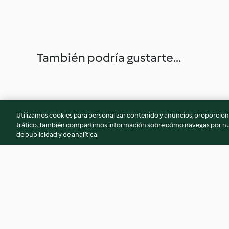
También podría gustarte...
Utilizamos cookies para personalizar contenido y anuncios, proporciona
tráfico. También compartimos información sobre cómo navegas por nue
de publicidad y de analítica.
Ensalada nórdica de arroz y
Bowl de pasta mult
salmón con aliño de eneldo
con atún fresco y s