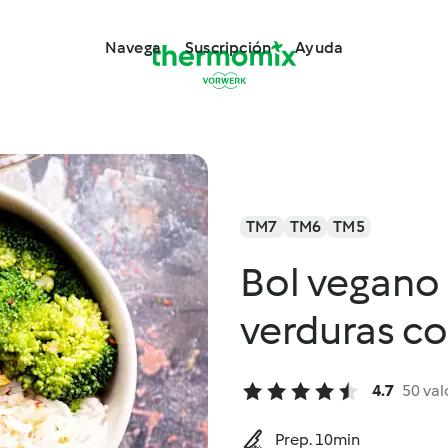
Navega
Suscripción
Ayuda
TM7
TM6
TM5
Bol vegano 
verduras co
4.7
50 val
Prep. 10min