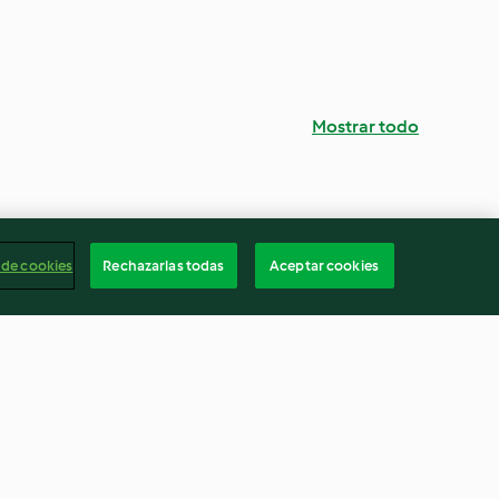
Mostrar todo
 de cookies
Rechazarlas todas
Aceptar cookies
li
Espaguetis a la carbonara con
mejillones