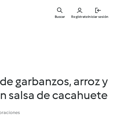
Ir
al
Buscar
Regístrate
Iniciar sesión
contenid
principal
de garbanzos, arroz y
n salsa de cacahuete
oraciones