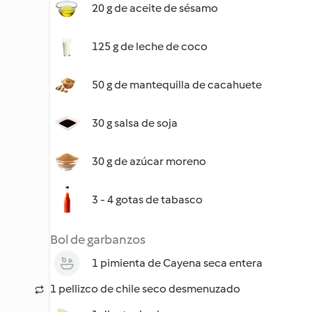
20 g de aceite de sésamo
125 g de leche de coco
50 g de mantequilla de cacahuete
30 g salsa de soja
30 g de azúcar moreno
3 - 4 gotas de tabasco
Bol de garbanzos
1 pimienta de Cayena seca entera
1 pellizco de chile seco desmenuzado