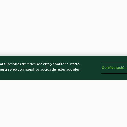
r funciones de redes sociales y analizar nuestro
Configuración
stra web con nuestros socios de redes sociales,
icereales
Noodles de pollo y langostinos
Lasaña de bróco
alsa de