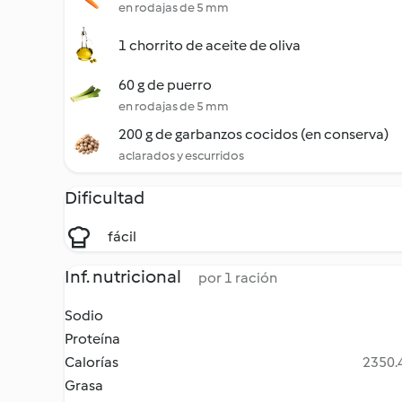
en rodajas de 5 mm
1 chorrito de aceite de oliva
60 g de puerro
en rodajas de 5 mm
200 g de garbanzos cocidos (en conserva)
aclarados y escurridos
Dificultad
fácil
Inf. nutricional
por 1 ración
Sodio
Proteína
Calorías
2350.4
Grasa