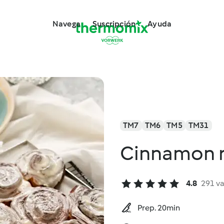
Navega
Suscripción
Ayuda
TM7
TM6
TM5
TM31
Cinnamon r
4.8
291 v
Prep. 20min