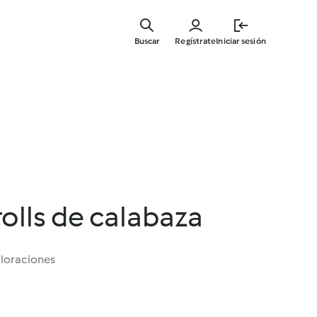
Ir
al
Buscar
Regístrate
Iniciar sesión
contenid
principal
olls de calabaza
aloraciones