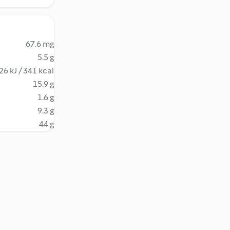
67.6 mg
5.5 g
26 kJ / 341 kcal
15.9 g
1.6 g
9.3 g
44 g