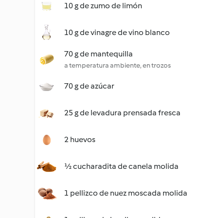
10 g de zumo de limón
10 g de vinagre de vino blanco
70 g de mantequilla
a temperatura ambiente, en trozos
70 g de azúcar
25 g de levadura prensada fresca
2 huevos
½ cucharadita de canela molida
1 pellizco de nuez moscada molida