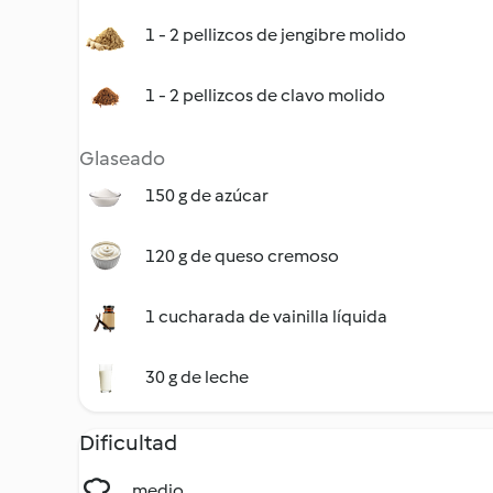
1 - 2 pellizcos de jengibre molido
1 - 2 pellizcos de clavo molido
Glaseado
150 g de azúcar
120 g de queso cremoso
1 cucharada de vainilla líquida
30 g de leche
Dificultad
medio