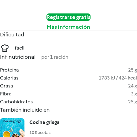
Registrarse gratis
Más información
Dificultad
fácil
Inf. nutricional
por 1 ración
Proteína
25 g
Calorías
1783 kJ / 424 kcal
Grasa
24 g
Fibra
3 g
Carbohidratos
25 g
También incluido en
Cocina griega
10 Recetas