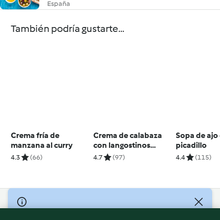
España
También podría gustarte...
Crema fría de
Crema de calabaza
Sopa de ajo
manzana al curry
con langostinos
picadillo
dorados
4.3
(66)
4.7
(97)
4.4
(115)
© Copyright 2026