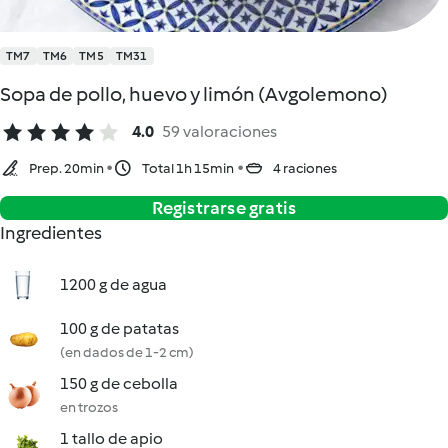
TM7
TM6
TM5
TM31
Sopa de pollo, huevo y limón (Avgolemono)
4.0
59 valoraciones
Prep. 20min
Total 1h 15min
4 raciones
Registrarse gratis
Ingredientes
1200 g de agua
100 g de patatas
(en dados de 1-2 cm)
150 g de cebolla
en trozos
1 tallo de apio