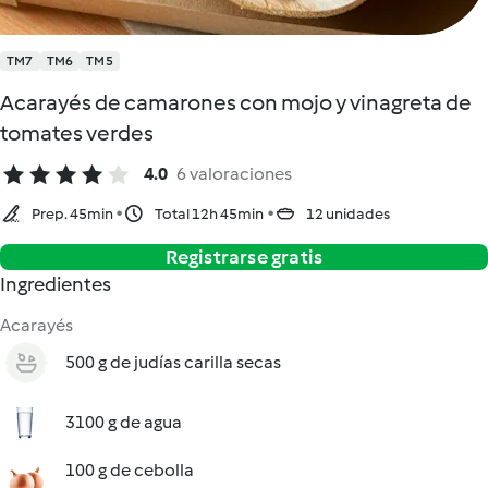
TM7
TM6
TM5
Acarayés de camarones con mojo y vinagreta de
tomates verdes
4.0
6 valoraciones
Prep. 45min
Total 12h 45min
12 unidades
Registrarse gratis
Ingredientes
Acarayés
500 g de judías carilla secas
3100 g de agua
100 g de cebolla