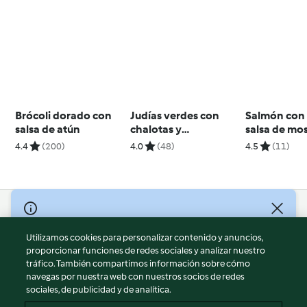
Brócoli dorado con
Judías verdes con
Salmón con 
salsa de atún
chalotas y
salsa de mo
champiñones
4.4
(200)
4.0
(48)
4.5
(11)
© Copyright 2026
Utilizamos cookies para personalizar contenido y anuncios,
Términos de uso
proporcionar funciones de redes sociales y analizar nuestro
Política de privacidad
tráfico. También compartimos información sobre cómo
Aviso legal
navegas por nuestra web con nuestros socios de redes
sociales, de publicidad y de analítica.
Información legal