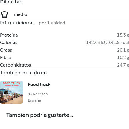
Dificultad
medio
Inf. nutricional
por 1 unidad
Proteína
15.3 g
Calorías
1427.5 kJ / 341.5 kcal
Grasa
20.1 g
Fibra
10.2 g
Carbohidratos
24.7 g
También incluido en
Food truck
83 Recetas
España
También podría gustarte...