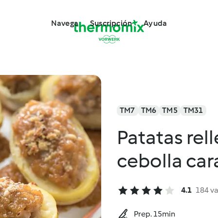
Navega
Suscripción
Ayuda
TM7
TM6
TM5
TM31
Patatas rel
cebolla ca
4.1
184 v
Prep. 15min