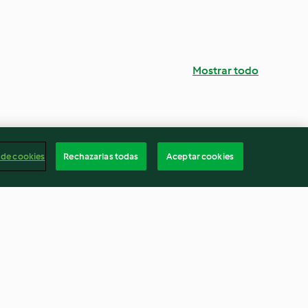
Mostrar todo
 de cookies
Rechazarlas todas
Aceptar cookies
njena con
Arepa dominó
4.4
(9)