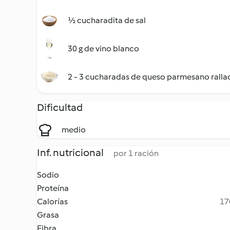
½ cucharadita de sal
30 g de vino blanco
2 - 3 cucharadas de queso parmesano ralla
Dificultad
medio
Inf. nutricional
por 1 ración
Sodio
Proteína
Calorías
17
Grasa
Fibra