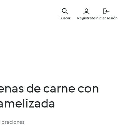
Ir
al
Buscar
Regístrate
Iniciar sesión
contenid
principal
lenas de carne con
ramelizada
aloraciones