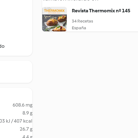
Revista Thermomix nº 145
34 Recetas
España
do
608.6 mg
8.9 g
03 kJ / 407 kcal
26.7 g
4.4 g