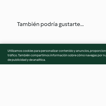
También podría gustarte...
Utilizamos cookies para personalizar contenido y anuncios, proporciona
tráfico. También compartimos información sobre cómo navegas por nue
de publicidad y de analítica.
Guiso "mar y tierra"
Brócoli asado con 
caramelizados
4.7
(87)
4.3
(37)