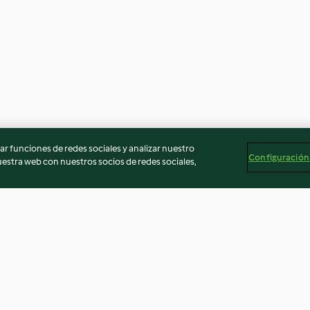
r funciones de redes sociales y analizar nuestro
Configuración
stra web con nuestros socios de redes sociales,
puerros
Michirones
Ragout de bere
burrata
5.0
(4)
4.5
(55)