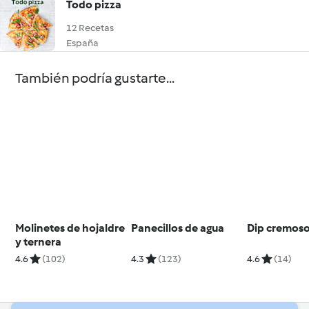
Todo pizza
12 Recetas
España
También podría gustarte...
Molinetes de hojaldre
Panecillos de agua
Dip cremoso
y ternera
4.6
(102)
4.3
(123)
4.6
(14)