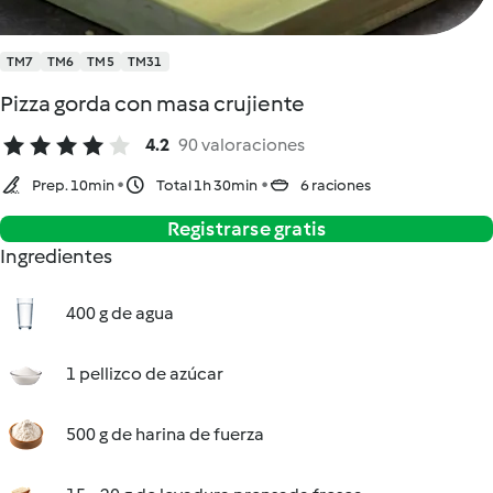
TM7
TM6
TM5
TM31
Pizza gorda con masa crujiente
4.2
90 valoraciones
Prep. 10min
Total 1h 30min
6 raciones
Registrarse gratis
Ingredientes
400 g de agua
1 pellizco de azúcar
500 g de harina de fuerza