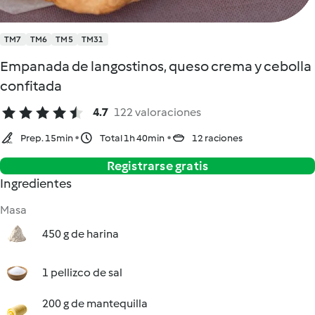
TM7
TM6
TM5
TM31
Empanada de langostinos, queso crema y cebolla
confitada
4.7
122 valoraciones
Prep. 15min
Total 1h 40min
12 raciones
Registrarse gratis
Ingredientes
Masa
450 g de harina
1 pellizco de sal
200 g de mantequilla