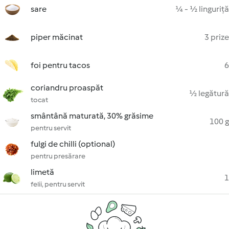
sare
¼ - ½ linguriță
piper măcinat
3 prize
foi pentru tacos
6
coriandru proaspăt
½ legătură
tocat
smântână maturată, 30% grăsime
100 g
pentru servit
fulgi de chilli (optional)
pentru presărare
limetă
1
felii, pentru servit