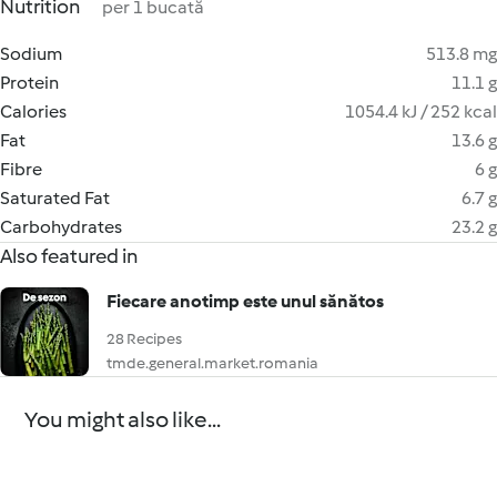
Nutrition
per 1 bucată
Sodium
513.8 mg
Protein
11.1 g
Calories
1054.4 kJ / 252 kcal
Fat
13.6 g
Fibre
6 g
Saturated Fat
6.7 g
Carbohydrates
23.2 g
Also featured in
Fiecare anotimp este unul sănătos
28 Recipes
tmde.general.market.romania
You might also like...