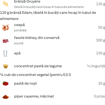
brânză Gruyère
120 g
tăiată în bucăți care încap în tubul de alimentare
120 g brânză Edam, tăiată în bucăți care încap în tubul de
alimentare
ceapă
50 g
jumătăți
fasole kidney, din conservă
300 g
scursă
apă
150 g
concentrat pastă de legume
½ linguriță
¼ cub de concentrat vegetal (pentru 0,5 l)
pastă de roșii
20 g
piper cayenne, măcinat
3 prize