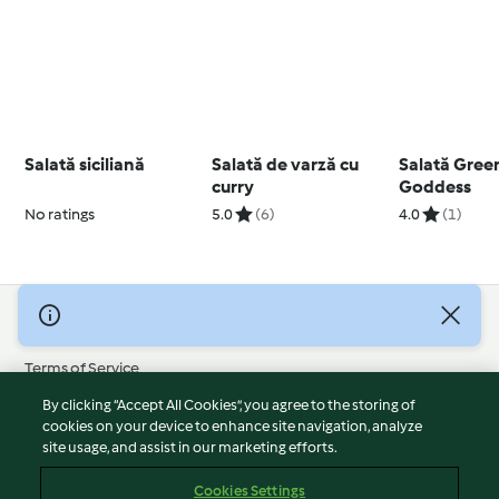
Salată siciliană
Salată de varză cu
Salată Gree
curry
Goddess
No ratings
5.0
(6)
4.0
(1)
© Copyright 2026
Terms of Service
Privacy Policy
By clicking “Accept All Cookies”, you agree to the storing of
Disclaimer
cookies on your device to enhance site navigation, analyze
site usage, and assist in our marketing efforts.
Imprint
Cookies
Cookies Settings