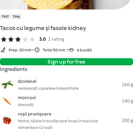
TM7
TM6
Tacos cu legume și fasole kidney
3.0
1 rating
Prep. 20 min
Total 30 min
6 bucăți
Sign up for free
Ingredients
dovlecel
160 g
nedescojit, capetele îndepărtate
morcovi
140 g
descojiți
roșii prunișoare
200 g
ferme, tăiate în bucăți care încap în tubul de
alimentare (2 roșii)