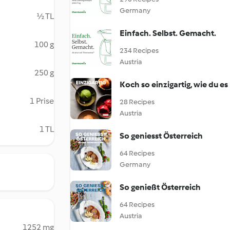
Germany
½ TL
Einfach. Selbst. Gemacht.
100 g
234 Recipes
Austria
250 g
Koch so einzigartig, wie du es 
1 Prise
28 Recipes
Austria
1 TL
So geniesst Österreich
64 Recipes
Germany
So genießt Österreich
64 Recipes
Austria
1252 mg