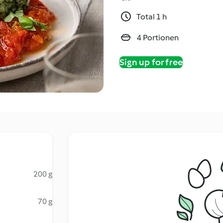
Total 1 h
4 Portionen
Sign up for free
200 g
70 g