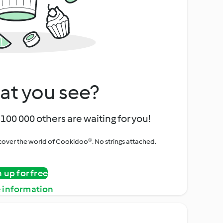
at you see?
100 000 others are waiting for you!
iscover the world of Cookidoo®. No strings attached.
n up for free
 information