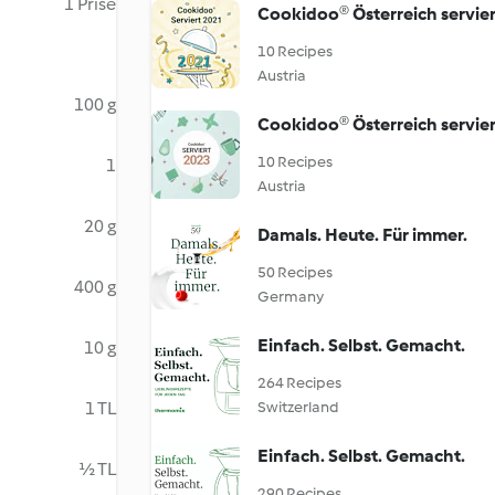
1 Prise
Cookidoo® Österreich servier
10 Recipes
Austria
100 g
Cookidoo® Österreich servier
10 Recipes
1
Austria
20 g
Damals. Heute. Für immer.
50 Recipes
400 g
Germany
Einfach. Selbst. Gemacht.
10 g
264 Recipes
1 TL
Switzerland
Einfach. Selbst. Gemacht.
½ TL
290 Recipes