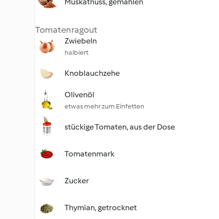
Muskatnuss, gemahlen
Tomatenragout
Zwiebeln
halbiert
Knoblauchzehe
Olivenöl
etwas mehr zum Einfetten
stückige Tomaten, aus der Dose
Tomatenmark
Zucker
Thymian, getrocknet