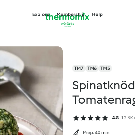
Explore
Membership
Help
TM7
TM6
TM5
Spinatknöd
Tomatenra
4.8
12.3K 
Prep. 40 min