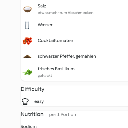
Salz
etwas mehr zum Abschmecken
Wasser
Cocktailtomaten
schwarzer Pfeffer, gemahlen
frisches Basilikum
gehackt
Difficulty
easy
Nutrition
per 1 Portion
Sodium