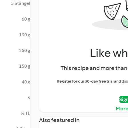
5 Stängel
60 g
130 g
Like wh
250 g
150 g
This recipe and more than 
Register for our 30-day free trial and d
40 g
3
Sig
More
½ TL
Also featured in