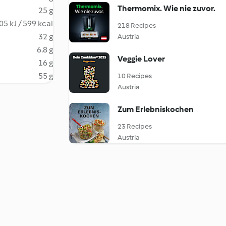
Thermomix. Wie nie zuvor.
25 g
05 kJ / 599 kcal
218 Recipes
32 g
Austria
6.8 g
Veggie Lover
16 g
55 g
10 Recipes
Austria
Zum Erlebniskochen
23 Recipes
Austria