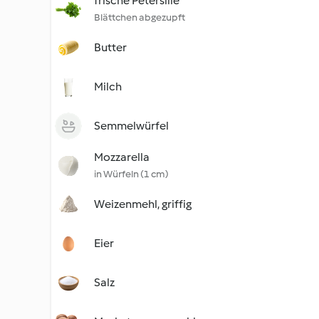
frische Petersilie
Blättchen abgezupft
Butter
Milch
Semmelwürfel
Mozzarella
in Würfeln (1 cm)
Weizenmehl, griffig
Eier
Salz