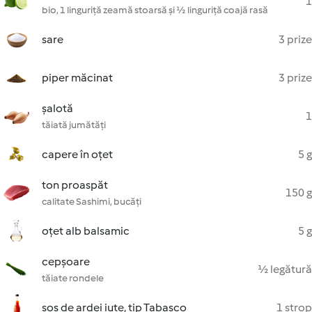
1
bio, 1 linguriță zeamă stoarsă și ½ linguriță coajă rasă
sare
3 prize
piper măcinat
3 prize
șalotă
1
tăiată jumătăți
capere în oțet
5 g
ton proaspăt
150 g
calitate Sashimi, bucăți
oțet alb balsamic
5 g
cepșoare
½ legătură
tăiate rondele
sos de ardei iute, tip Tabasco
1 strop