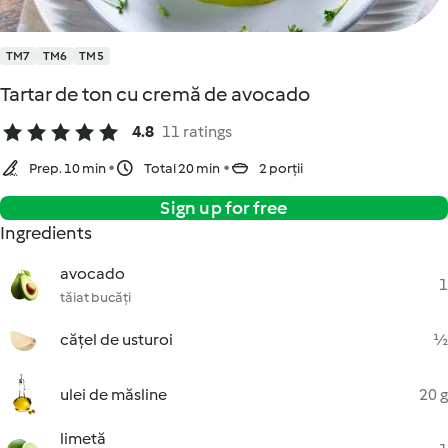
TM7
TM6
TM5
Tartar de ton cu cremă de avocado
4.8
11 ratings
Prep. 10 min
Total 20 min
2 porții
Sign up for free
Ingredients
avocado
1
tăiat bucăți
cățel de usturoi
½
ulei de măsline
20 g
limetă