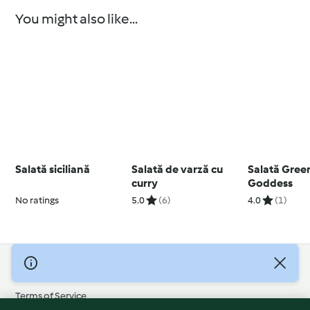
You might also like...
Salată siciliană
Salată de varză cu
Salată Gree
curry
Goddess
No ratings
5.0
(6)
4.0
(1)
© Copyright 2026
Terms of Service