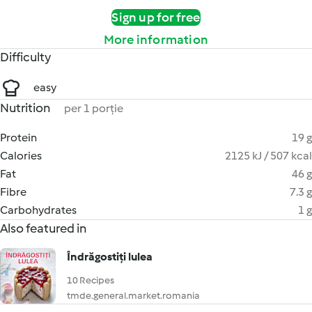
Sign up for free
More information
Difficulty
easy
Nutrition
per 1 porție
Protein
19 g
Calories
2125 kJ / 507 kcal
Fat
46 g
Fibre
7.3 g
Carbohydrates
1 g
Also featured in
Îndrăgostiți lulea
10 Recipes
tmde.general.market.romania