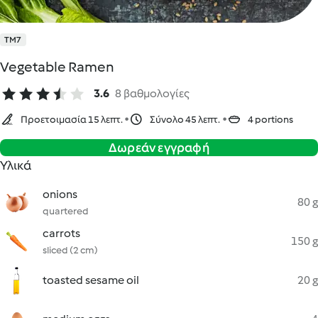
TM7
Vegetable Ramen
3.6
8 βαθμολογίες
Προετοιμασία 15 λεπτ.
Σύνολο 45 λεπτ.
4 portions
Δωρεάν εγγραφή
Υλικά
onions
80 g
quartered
carrots
150 g
sliced (2 cm)
toasted sesame oil
20 g