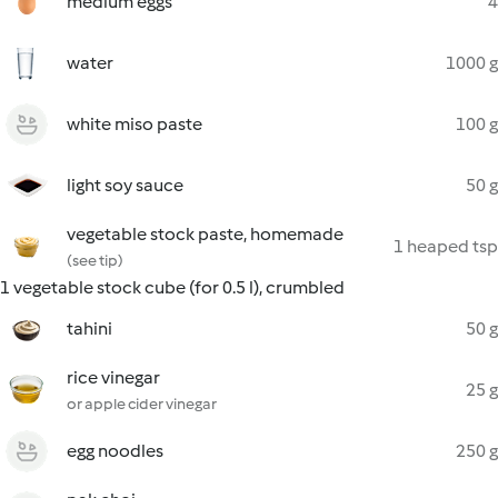
medium eggs
4
water
1000 g
white miso paste
100 g
light soy sauce
50 g
vegetable stock paste, homemade
1 heaped tsp
(see tip)
1 vegetable stock cube (for 0.5 l), crumbled
tahini
50 g
rice vinegar
25 g
or apple cider vinegar
egg noodles
250 g