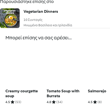
Παρουσιάστηκε επίσης στο
Vegetarian Dinners
10 Συνταγές
Ηνωμένο Βασίλειο και Ιρλανδία
Μπορεί επίσης να σας αρέσει...
Creamy courgette
Tomato Soup with
Salmorejo
soup
Burrata
4.5
(53)
4.8
(34)
4.5
(8)