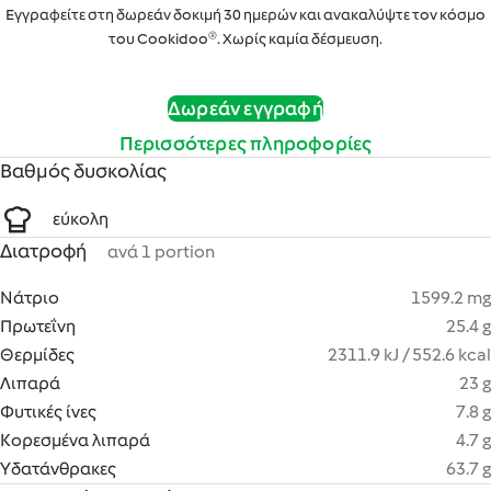
Εγγραφείτε στη δωρεάν δοκιμή 30 ημερών και ανακαλύψτε τον κόσμο
του Cookidoo®. Χωρίς καμία δέσμευση.
Δωρεάν εγγραφή
Περισσότερες πληροφορίες
Βαθμός δυσκολίας
εύκολη
Διατροφή
ανά 1 portion
Νάτριο
1599.2 mg
Πρωτεΐνη
25.4 g
Θερμίδες
2311.9 kJ / 552.6 kcal
Λιπαρά
23 g
Φυτικές ίνες
7.8 g
Κορεσμένα λιπαρά
4.7 g
Υδατάνθρακες
63.7 g