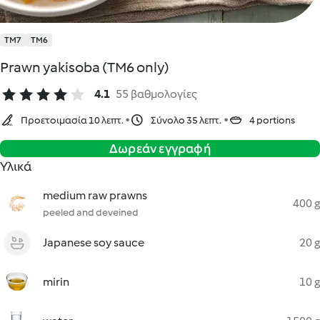
TM7
TM6
Prawn yakisoba (TM6 only)
4.1
55 βαθμολογίες
Προετοιμασία 10 λεπτ.
Σύνολο 35 λεπτ.
4 portions
Δωρεάν εγγραφή
Υλικά
medium raw prawns
400 g
peeled and deveined
Japanese soy sauce
20 g
mirin
10 g