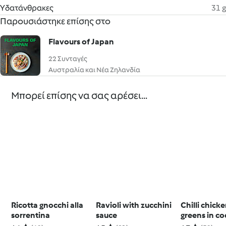
Υδατάνθρακες
31 g
Παρουσιάστηκε επίσης στο
Flavours of Japan
22 Συνταγές
Αυστραλία και Νέα Ζηλανδία
Μπορεί επίσης να σας αρέσει...
Ricotta gnocchi alla
Ravioli with zucchini
Chilli chick
sorrentina
sauce
greens in c
broth