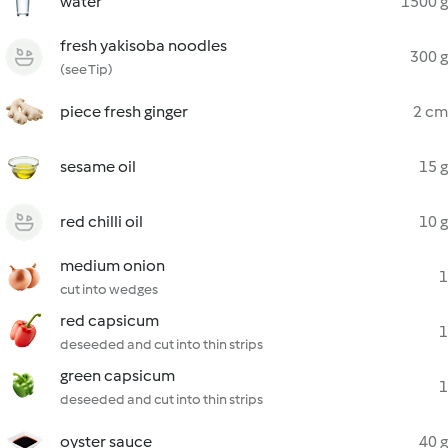
water
1500 g
fresh yakisoba noodles
300 g
(see Tip)
piece fresh ginger
2 cm
sesame oil
15 g
red chilli oil
10 g
medium onion
1
cut into wedges
red capsicum
1
deseeded and cut into thin strips
green capsicum
1
deseeded and cut into thin strips
oyster sauce
40 g