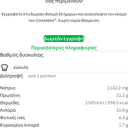
σας περιμένουν!
Εγγραφείτε στη δωρεάν δοκιμή 30 ημερών και ανακαλύψτε τον κόσμο
του Cookidoo®. Χωρίς καμία δέσμευση.
Δωρεάν εγγραφή
Περισσότερες πληροφορίες
Βαθμός δυσκολίας
εύκολη
Διατροφή
ανά 1 portion
Νάτριο
1142.2 mg
Πρωτεΐνη
31.2 g
Θερμίδες
1505.6 kJ / 358.5 kcal
Λιπαρά
10.8 g
Φυτικές ίνες
6.3 g
Κορεσμένα λιπαρά
1.7 g