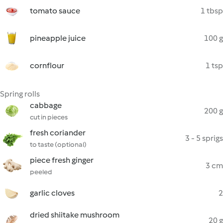
tomato sauce
1 tbsp
pineapple juice
100 g
cornflour
1 tsp
Spring rolls
cabbage
200 g
cut in pieces
fresh coriander
3 - 5 sprigs
to taste (optional)
piece fresh ginger
3 cm
peeled
garlic cloves
2
dried shiitake mushroom
20 g