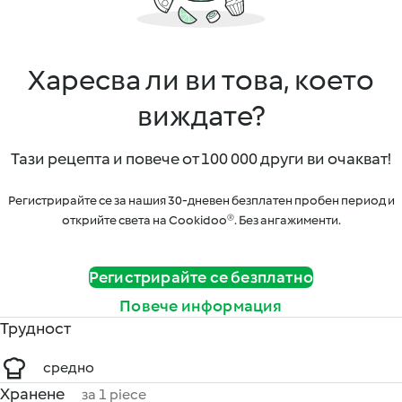
Харесва ли ви това, което
виждате?
Тази рецепта и повече от 100 000 други ви очакват!
Регистрирайте се за нашия 30-дневен безплатен пробен период и
открийте света на Cookidoo®. Без ангажименти.
Регистрирайте се безплатно
Повече информация
Трудност
средно
Хранене
за 1 piece