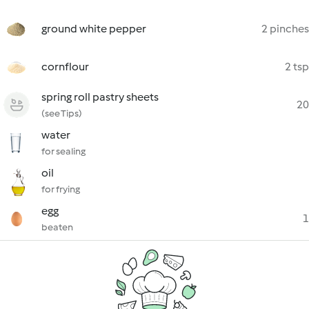
ground white pepper
2 pinches
cornflour
2 tsp
spring roll pastry sheets
20
(see Tips)
water
for sealing
oil
for frying
egg
1
beaten