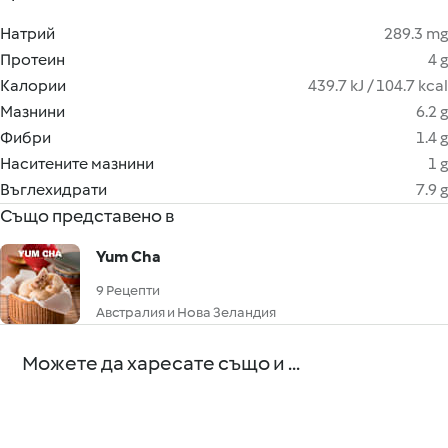
Натрий
289.3 mg
Протеин
4 g
Калории
439.7 kJ / 104.7 kcal
Мазнини
6.2 g
Фибри
1.4 g
Наситените мазнини
1 g
Въглехидрати
7.9 g
Също представено в
Yum Cha
9 Рецепти
Австралия и Нова Зеландия
Можете да харесате също и ...