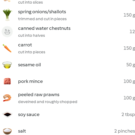
cut into slices
spring onions/shallots
150 g
trimmed and cut in pieces
canned water chestnuts
12
cut into halves
carrot
150 g
cut into pieces
sesame oil
50 g
pork mince
100 g
peeled raw prawns
100 g
deveined and roughly chopped
soy sauce
2 tbsp
salt
2 pinches