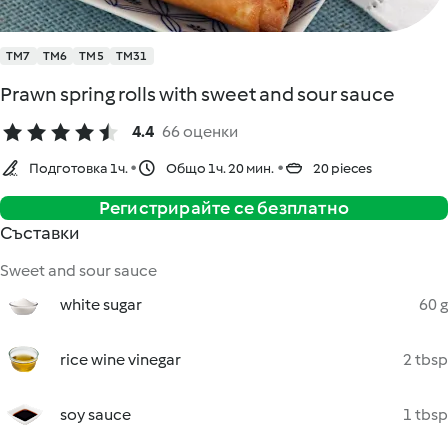
TM7
TM6
TM5
TM31
Prawn spring rolls with sweet and sour sauce
4.4
66 оценки
Подготовка 1ч.
Общо 1ч. 20 мин.
20 pieces
Регистрирайте се безплатно
Съставки
Sweet and sour sauce
white sugar
60 g
rice wine vinegar
2 tbsp
soy sauce
1 tbsp