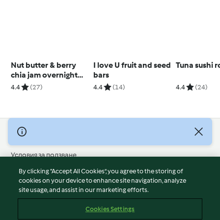
Nut butter & berry
I love U fruit and seed
Tuna sushi ro
chia jam overnight
bars
oats
4.4
(27)
4.4
(14)
4.4
(24)
© Авторско право 2026
Условия за ползване
Политика за поверителност
By clicking “Accept All Cookies”, you agree to the storing of
Отказ от отговорност
cookies on your device to enhance site navigation, analyze
site usage, and assist in our marketing efforts.
Политика за поверителност
Бисквитки
Cookies Settings
Докладвайте Съдържание