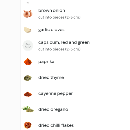
brown onion
cut into pieces (2-3 cm)
garlic cloves
capsicum, red and green
cut into pieces (2-3 cm)
paprika
dried thyme
cayenne pepper
dried oregano
dried chilli flakes