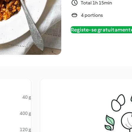
Total 1h 15min
4 portions
Registe-se gratuitament
40 g
400 g
120 g