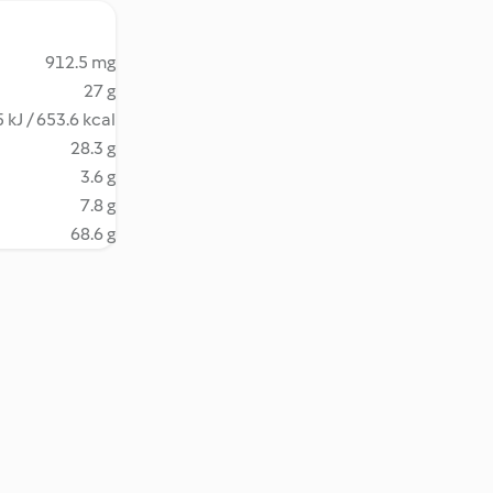
912.5 mg
27 g
 kJ / 653.6 kcal
28.3 g
3.6 g
7.8 g
68.6 g