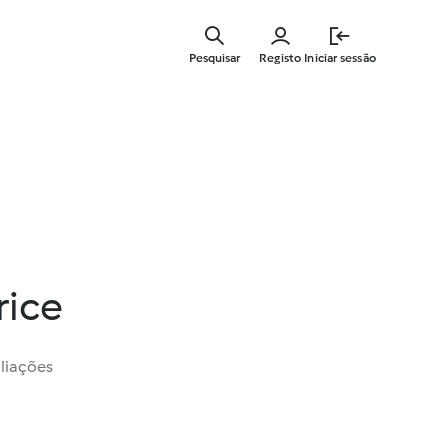
Saltar
para
Pesquisar
Registo
Iniciar sessão
o
conteúdo
principal
rice
liações