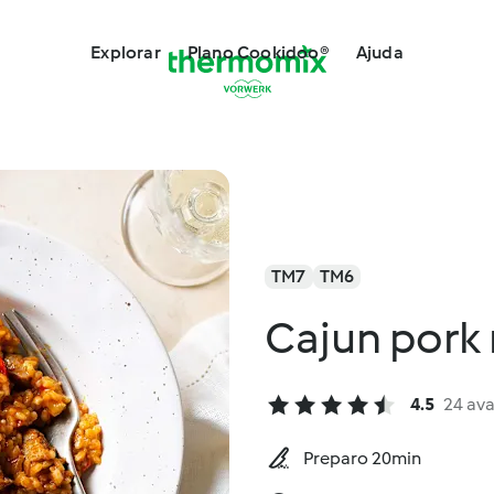
Explorar
Plano Cookidoo®
Ajuda
TM7
TM6
Cajun pork 
4.5
24 ava
Preparo 20min