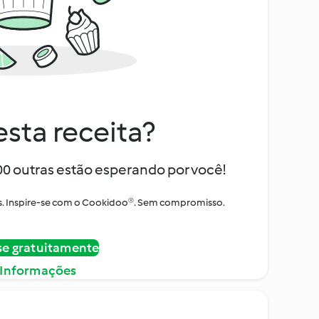
sta receita?
000 outras estão esperando por você!
itos. Inspire-se com o Cookidoo®. Sem compromisso.
se gratuitamente
 Informações