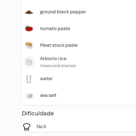
ground black pepper
tomato paste
Meat stock paste
Arborio rice
rinsed and drained
water
sea salt
Dificuldade
fácil