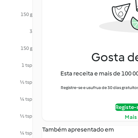
150 g
3
150 g
Gosta de
1 tsp
Esta receita e mais de 100 
½ tsp
Registre-se e usufrua de 30 dias gratu
¼ tsp
Registe-
½ tsp
Mais
Também apresentado em
¼ tsp