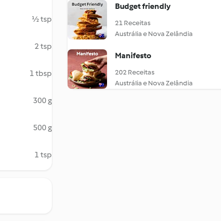
Budget friendly
½ tsp
21 Receitas
Austrália e Nova Zelândia
2 tsp
Manifesto
202 Receitas
1 tbsp
Austrália e Nova Zelândia
300 g
500 g
1 tsp