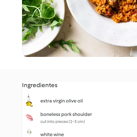
Ingredientes
extra virgin olive oil
boneless pork shoulder
cut into pieces (2-3 cm)
white wine