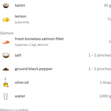
tahini
50 g
lemon
½
juice only
Salmon
fresh boneless salmon fillet
1
(approx. 1 kg), skin on
salt
1 - 2 pinches
ground black pepper
1 - 2 pinches
olive oil
1 tbsp
water
1000 g
Walnut crumble