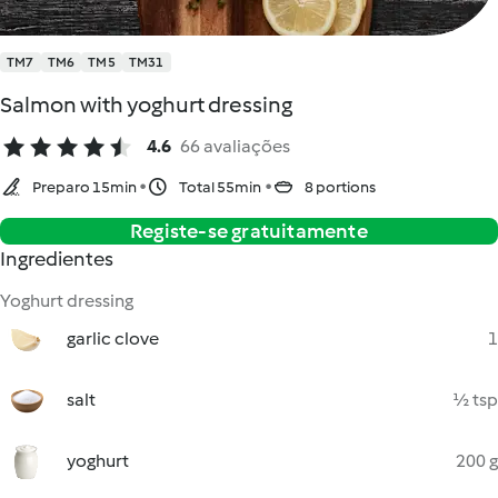
TM7
TM6
TM5
TM31
Salmon with yoghurt dressing
4.6
66 avaliações
Preparo 15min
Total 55min
8 portions
Registe-se gratuitamente
Ingredientes
Yoghurt dressing
garlic clove
1
salt
½ tsp
yoghurt
200 g