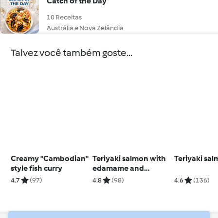
Catch of the Day
10 Receitas
Austrália e Nova Zelândia
Talvez você também goste...
Creamy "Cambodian"
Teriyaki salmon with
Teriyaki sa
style fish curry
edamame and
cucumber (Diabetes)
4.7
(97)
4.8
(98)
4.6
(136)