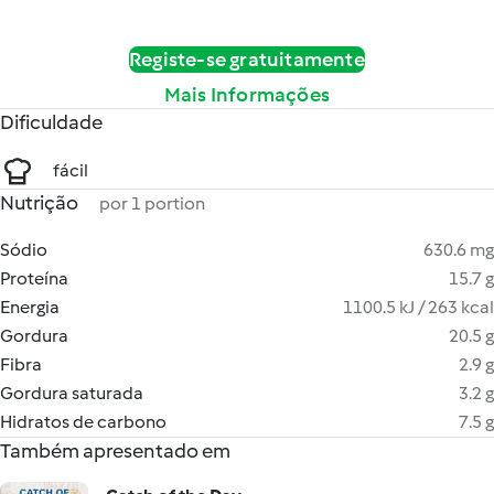
Registe-se gratuitamente
Mais Informações
Dificuldade
fácil
Nutrição
por 1 portion
Sódio
630.6 mg
Proteína
15.7 g
Energia
1100.5 kJ / 263 kcal
Gordura
20.5 g
Fibra
2.9 g
Gordura saturada
3.2 g
Hidratos de carbono
7.5 g
Também apresentado em