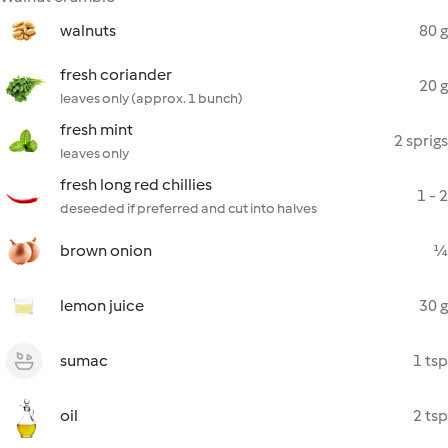
walnuts
80 g
fresh coriander
20 g
leaves only (approx. 1 bunch)
fresh mint
2 sprigs
leaves only
fresh long red chillies
1 - 2
deseeded if preferred and cut into halves
brown onion
¼
lemon juice
30 g
sumac
1 tsp
oil
2 tsp