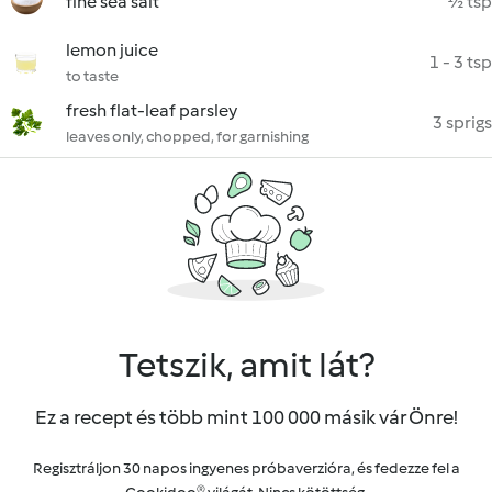
fine sea salt
½ tsp
lemon juice
1 - 3 tsp
to taste
fresh flat-leaf parsley
3 sprigs
leaves only, chopped, for garnishing
Tetszik, amit lát?
Ez a recept és több mint 100 000 másik vár Önre!
Regisztráljon 30 napos ingyenes próbaverzióra, és fedezze fel a