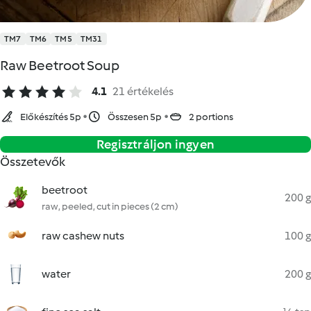
TM7
TM6
TM5
TM31
Raw Beetroot Soup
4.1
21 értékelés
Előkészítés 5p
Összesen 5p
2 portions
Regisztráljon ingyen
Összetevők
beetroot
200 g
raw, peeled, cut in pieces (2 cm)
raw cashew nuts
100 g
water
200 g