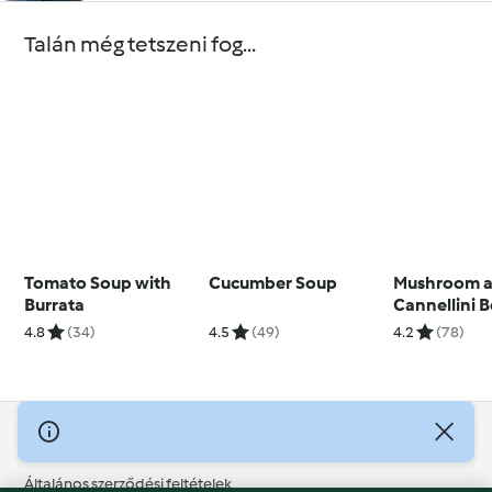
Talán még tetszeni fog...
Tomato Soup with
Cucumber Soup
Mushroom 
Burrata
Cannellini 
4.8
(34)
4.5
(49)
4.2
(78)
© Szerzői jog 2026
Általános szerződési feltételek