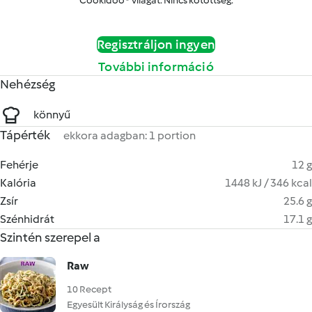
Cookidoo® világát. Nincs kötöttség.
Regisztráljon ingyen
További információ
Nehézség
könnyű
Tápérték
ekkora adagban: 1 portion
Fehérje
12 g
Kalória
1448 kJ / 346 kcal
Zsír
25.6 g
Szénhidrát
17.1 g
Szintén szerepel a
Raw
10 Recept
Egyesült Királyság és Írország