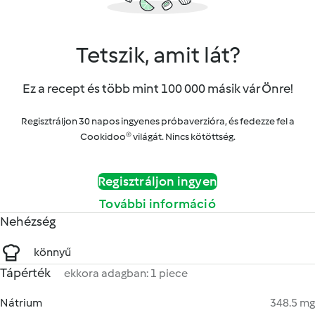
Tetszik, amit lát?
Ez a recept és több mint 100 000 másik vár Önre!
Regisztráljon 30 napos ingyenes próbaverzióra, és fedezze fel a
Cookidoo® világát. Nincs kötöttség.
Regisztráljon ingyen
További információ
Nehézség
könnyű
Tápérték
ekkora adagban: 1 piece
Nátrium
348.5 mg