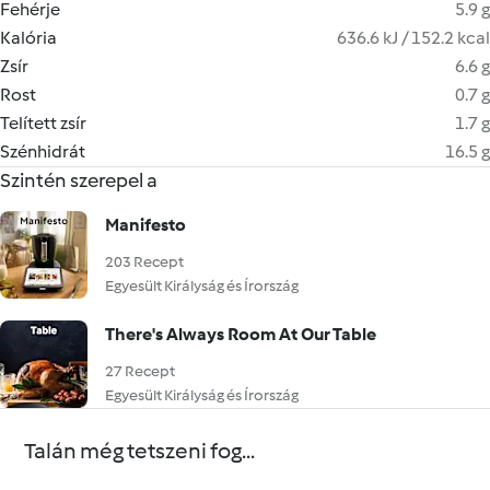
Fehérje
5.9 g
Kalória
636.6 kJ / 152.2 kcal
Zsír
6.6 g
Rost
0.7 g
Telített zsír
1.7 g
Szénhidrát
16.5 g
Szintén szerepel a
Manifesto
203 Recept
Egyesült Királyság és Írország
There's Always Room At Our Table
27 Recept
Egyesült Királyság és Írország
Talán még tetszeni fog...