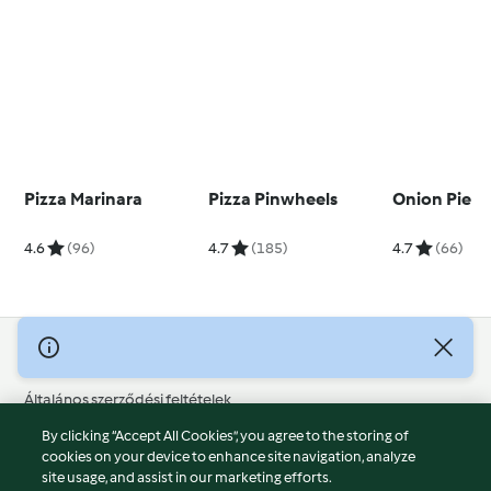
Pizza Marinara
Pizza Pinwheels
Onion Pie
4.6
(96)
4.7
(185)
4.7
(66)
© Szerzői jog 2026
Általános szerződési feltételek
Adatvédelmi irányelvek
By clicking “Accept All Cookies”, you agree to the storing of
Jogi nyilatkozat
cookies on your device to enhance site navigation, analyze
site usage, and assist in our marketing efforts.
Cégjelzés