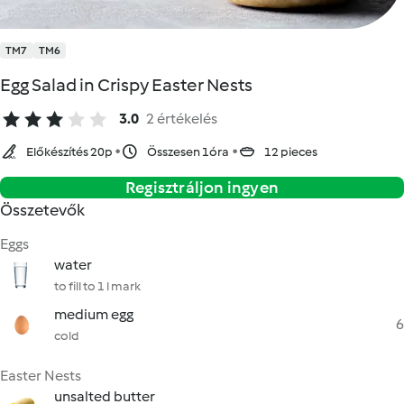
TM7
TM6
Egg Salad in Crispy Easter Nests
3.0
2 értékelés
Előkészítés 20p
Összesen 1óra
12 pieces
Regisztráljon ingyen
Összetevők
Eggs
water
to fill to 1 l mark
medium egg
6
cold
Easter Nests
unsalted butter