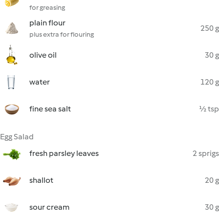
for greasing
plain flour
250 g
plus extra for flouring
olive oil
30 g
water
120 g
fine sea salt
½ tsp
Egg Salad
fresh parsley leaves
2 sprigs
shallot
20 g
sour cream
30 g