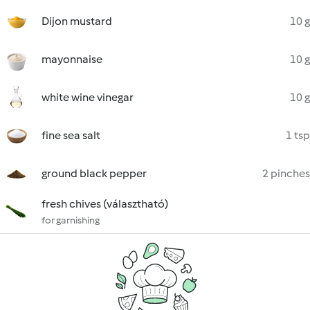
Dijon mustard
10 g
mayonnaise
10 g
white wine vinegar
10 g
fine sea salt
1 tsp
ground black pepper
2 pinches
fresh chives (választható)
for garnishing