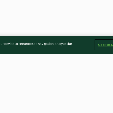
our device to enhance site navigation, analyze site
Cookies S
nd Chips
Chimichurri Pork Fillet with
Pulled Pork Roll
Warm Rice Salad
4.5
(31)
4.6
(166)