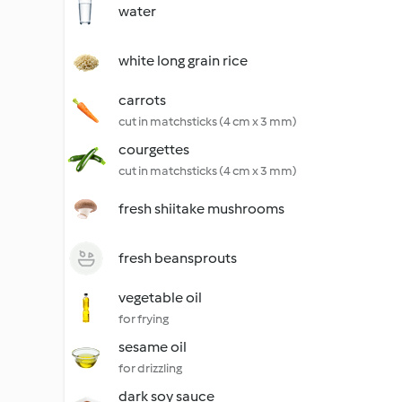
water
white long grain rice
carrots
cut in matchsticks (4 cm x 3 mm)
courgettes
cut in matchsticks (4 cm x 3 mm)
fresh shiitake mushrooms
fresh beansprouts
vegetable oil
for frying
sesame oil
for drizzling
dark soy sauce