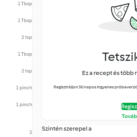
1 Tbsp
1 Tbsp
2 tsp
Tetszik
1 Tbsp
2 tsp
Ez a recept és több 
Regisztráljon 30 napos ingyenes próbaverziór
1 pinch
1 pinch
Regisz
Továb
Szintén szerepel a
2