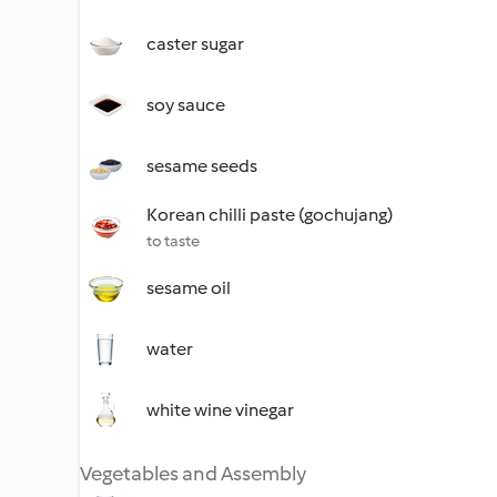
caster sugar
soy sauce
sesame seeds
Korean chilli paste (gochujang)
to taste
sesame oil
water
white wine vinegar
Vegetables and Assembly