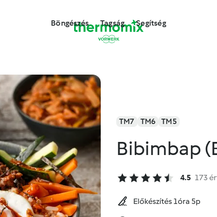
Böngészés
Tagság
Segítség
TM7
TM6
TM5
Bibimbap (
4.5
173 ér
Előkészítés 1óra 5p