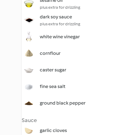
sesame oil
plus extra for drizzling
dark soy sauce
plus extra for drizzling
white wine vinegar
cornflour
caster sugar
fine sea salt
ground black pepper
Sauce
garlic cloves