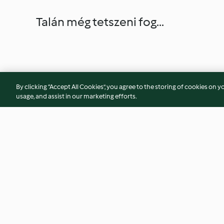
Talán még tetszeni fog...
By clicking “Accept All Cookies”, you agree to the storing of cookies on y
usage, and assist in our marketing efforts.
Beef Fajitas
Chicken Nuggets a
4.4
(119)
4.2
(24)