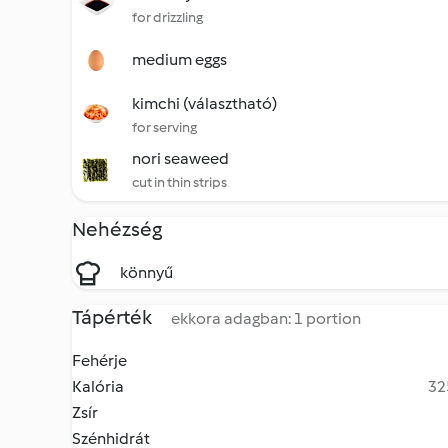
for drizzling
medium eggs
kimchi (választható)
for serving
nori seaweed
cut in thin strips
Nehézség
könnyű
Tápérték
ekkora adagban: 1 portion
Fehérje
Kalória
32
Zsír
Szénhidrát