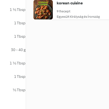
korean cuisine
1 ½ Tbsp
9 Recept
Egyesült Királyság és Írország
1 Tbsp
1 Tbsp
30 - 40 g
1 ½ Tbsp
1 Tbsp
½ Tbsp