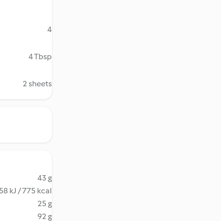
4
4 Tbsp
2 sheets
43 g
58 kJ / 775 kcal
25 g
92 g