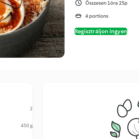
Összesen 1óra 25p
4 portions
Regisztráljon ingyen
2
450 g