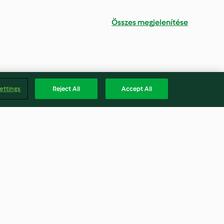
Összes megjelenítése
ettings
Reject All
Accept All
s
Bao Buns with Pork in BBQ
sauce
4.3
(27)