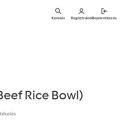
Ugrás
a
Keresés
Regisztráció
Bejelentkezés
fő
tartalomr
Beef Rice Bowl)
tékelés