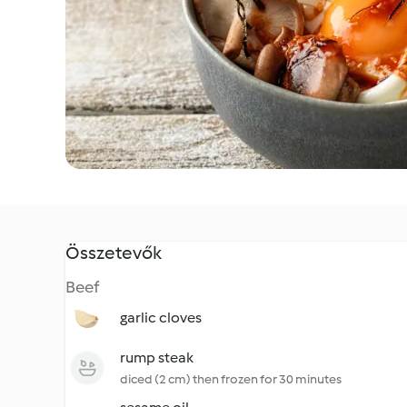
Összetevők
Beef
garlic cloves
rump steak
diced (2 cm) then frozen for 30 minutes