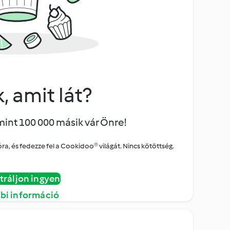
, amit lát?
mint 100 000 másik vár Önre!
a, és fedezze fel a Cookidoo® világát. Nincs kötöttség.
tráljon ingyen
bi információ