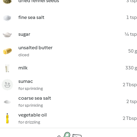
dried fennel seeds
3 tsp
fine sea salt
1 tsp
sugar
¼ tsp
unsalted butter
50 g
diced
milk
330 g
sumac
2 Tbsp
for sprinkling
coarse sea salt
2 tsp
for sprinkling
vegetable oil
2 Tbsp
for drizzling