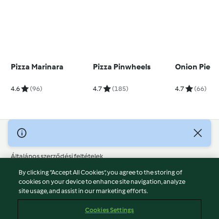
Pizza Marinara
Pizza Pinwheels
Onion Pie
4.6
(96)
4.7
(185)
4.7
(66)
© Szerzői jog 2026
Általános szerződési feltételek
Adatvédelmi irányelvek
By clicking “Accept All Cookies”, you agree to the storing of
Jogi nyilatkozat
cookies on your device to enhance site navigation, analyze
site usage, and assist in our marketing efforts.
Cégjelzés
Sütik
Cookies Settings