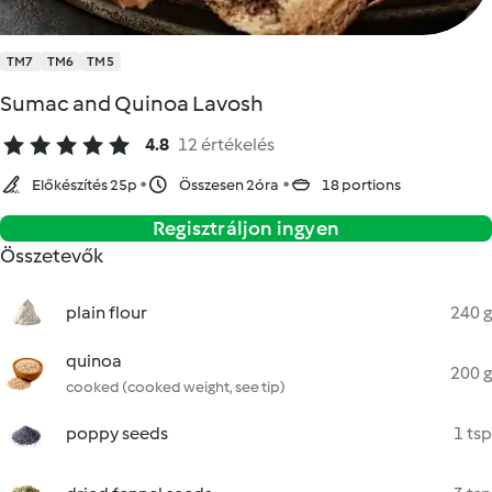
TM7
TM6
TM5
Sumac and Quinoa Lavosh
4.8
12 értékelés
Előkészítés 25p
Összesen 2óra
18 portions
Regisztráljon ingyen
Összetevők
plain flour
240 g
quinoa
200 g
cooked (cooked weight, see tip)
poppy seeds
1 tsp