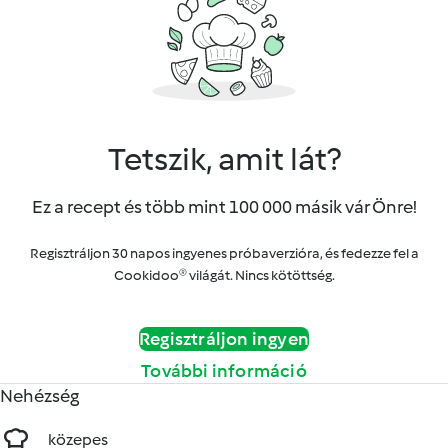
Tetszik, amit lát?
Ez a recept és több mint 100 000 másik vár Önre!
Regisztráljon 30 napos ingyenes próbaverzióra, és fedezze fel a
Cookidoo® világát. Nincs kötöttség.
Regisztráljon ingyen
További információ
Nehézség
közepes