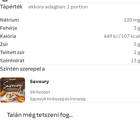
Tápérték
ekkora adagban: 1 portion
Nátrium
220 mg
Fehérje
3 g
Kalória
449 kJ / 107 kcal
Zsír
5 g
Telített zsír
2 g
Szénhidrát
13 g
Szintén szerepel a
Savoury
58 Recept
Egyesült Királyság és Írország
Talán még tetszeni fog...