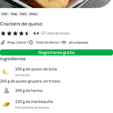
TM7
TM6
TM5
TM31
Crackers de queso
4.4
57 valoraciones
Prep. 15min
Total 2h 45min
60 unidades
Registrarse gratis
Ingredientes
200 g de queso de bola
en trozos
200 g de queso gruyère, en trozos
200 g de harina
120 g de mantequilla
fría cortada en trozos