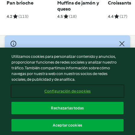
Pan brioche
Muffins de jamón y
Croissants
queso
4.2
(113)
4.5
(18)
4.4
(17)
© Copyright 2026
Utilizamos cookies para personalizar contenido y anuncios,
Términos de uso
proporcionar funciones de redes sociales y analizar nuestro
Política de privacidad
tráfico. También compartimos información sobre cómo
Aviso legal
navegas por nuestra web con nuestros socios de redes
sociales, de publicidad y de analítica.
Información legal
Cookies
Configuración de cookies
Reportar contenido
Cancelar suscripción
Rechazarlas todas
Declaración de accesibilidad
Español
Aceptar cookies