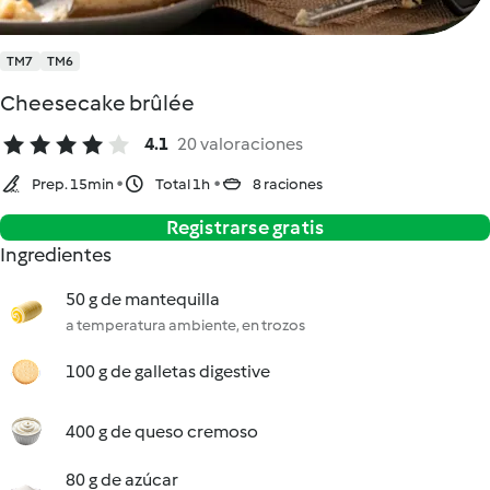
TM7
TM6
Cheesecake brûlée
4.1
20 valoraciones
Prep. 15min
Total 1h
8 raciones
Registrarse gratis
Ingredientes
50 g de mantequilla
a temperatura ambiente, en trozos
100 g de galletas digestive
400 g de queso cremoso
80 g de azúcar