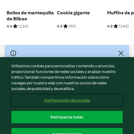
Bollos de mantequilla
Cookie gigante
Muffins de 
de Bilbao
4.6
(116)
4.4
(95)
4.8
(245)
© Copyright 2026
Utilizamos cookies para personalizar contenido y anuncios,
Términos de uso
proporcionar funciones de redes sociales y analizar nuestro
Política de privacidad
tráfico. También compartimos información sobre cómo
Aviso legal
navegas por nuestra web con nuestros socios de redes
sociales, de publicidad y de analítica.
Información legal
Cookies
Configuración de cookies
Reportar contenido
Cancelar suscripción
Rechazarlas todas
Declaración de accesibilidad
Español