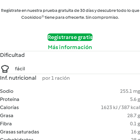
Regístrate en nuestra prueba gratuita de 30 días y descubre todo lo que
Cookidoo® tiene para ofrecerte. Sin compromiso.
Registrarse gratis
Más información
Dificultad
fácil
Inf. nutricional
por 1 ración
Sodio
255.1 mg
Proteína
5.6 g
Calorías
1623 kJ / 387 kcal
Grasa
28.7 g
Fibra
0.1 g
Grasas saturadas
16 g
Carbohidratos
28 g