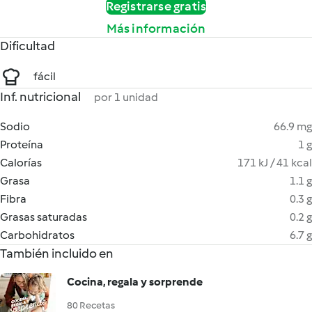
Registrarse gratis
Más información
Dificultad
fácil
Inf. nutricional
por 1 unidad
Sodio
66.9 mg
Proteína
1 g
Calorías
171 kJ / 41 kcal
Grasa
1.1 g
Fibra
0.3 g
Grasas saturadas
0.2 g
Carbohidratos
6.7 g
También incluido en
Cocina, regala y sorprende
80 Recetas