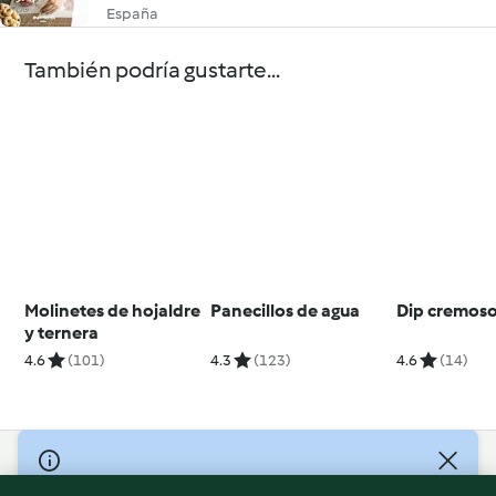
España
También podría gustarte...
Molinetes de hojaldre
Panecillos de agua
Dip cremoso
y ternera
4.6
(101)
4.3
(123)
4.6
(14)
© Copyright 2026