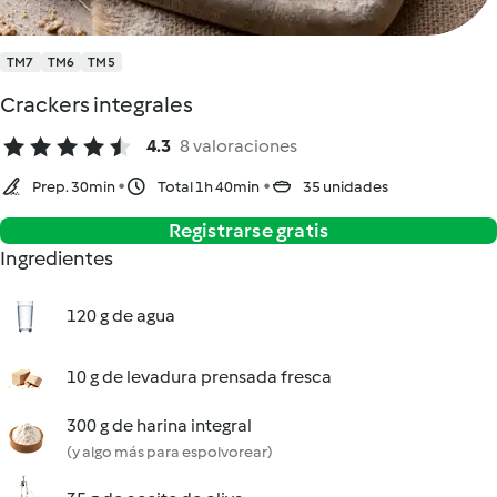
TM7
TM6
TM5
Crackers integrales
4.3
8 valoraciones
Prep. 30min
Total 1h 40min
35 unidades
Registrarse gratis
Ingredientes
120 g de agua
10 g de levadura prensada fresca
300 g de harina integral
(y algo más para espolvorear)