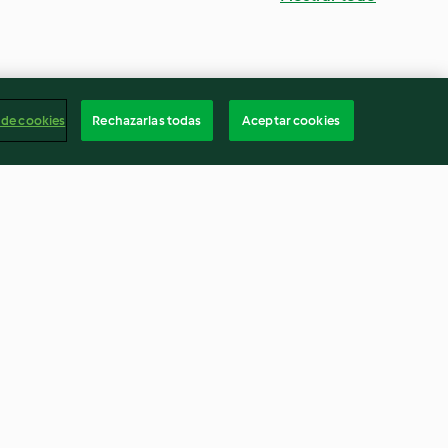
 de cookies
Rechazarlas todas
Aceptar cookies
Trenza glaseada de crema y
frutos secos
4.4
(42)