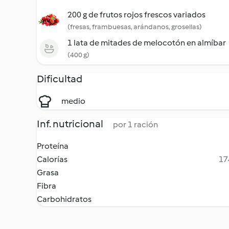
200 g de frutos rojos frescos variados
(fresas, frambuesas, arándanos, grosellas)
1 lata de mitades de melocotón en almíbar
(400 g)
Dificultad
medio
Inf. nutricional
por 1 ración
Proteína
Calorías
17
Grasa
Fibra
Carbohidratos