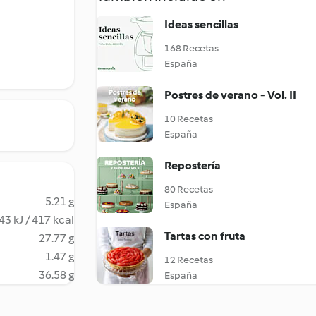
Ideas sencillas
168 Recetas
España
Postres de verano - Vol. II
10 Recetas
España
Repostería
80 Recetas
5.21 g
España
43 kJ / 417 kcal
Tartas con fruta
27.77 g
1.47 g
12 Recetas
36.58 g
España