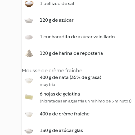
1 pellizco de sal
120 g de azúcar
1 cucharadita de azúcar vainillado
120 g de harina de repostería
Mousse de crème fraîche
400 g de nata (35% de grasa)
muy fría
6 hojas de gelatina
(hidratadas en agua fría un mínimo de 5 minutos)
400 g de crème fraîche
130 g de azúcar glas