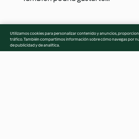
Utilizamos cookies para personalizar contenido y anuncios, proporciona
tráfico. También compartimos información sobre cómo navegas por nue
de publicidad y de analítica.
Bollos de mantequilla de
Cookie gigante
Bilbao
4.6
(116)
4.4
(95)
© Copyright 2026