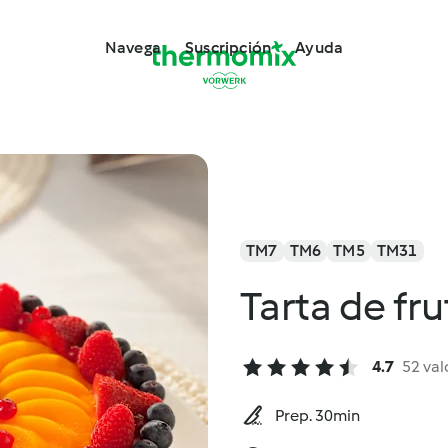
Navega
Suscripción
Ayuda
TM7
TM6
TM5
TM31
Tarta de fr
4.7
52 val
Prep. 30min