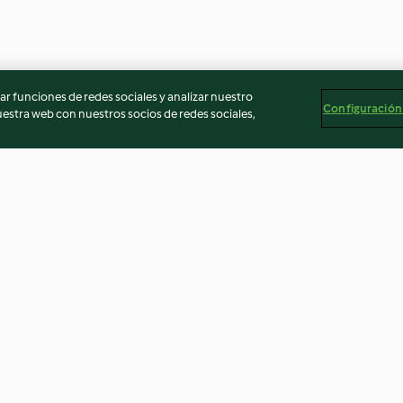
r funciones de redes sociales y analizar nuestro
Configuración
stra web con nuestros socios de redes sociales,
Muffins de plátano
Carquinyolis
4.8
(245)
4.3
(27)