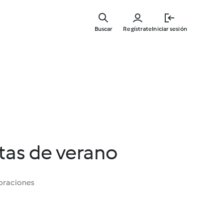
Ir
al
Buscar
Regístrate
Iniciar sesión
contenid
principal
utas de verano
oraciones