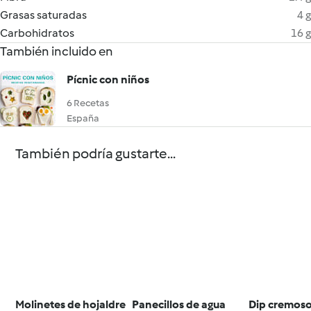
Grasas saturadas
4 g
Carbohidratos
16 g
También incluido en
Pícnic con niños
6 Recetas
España
También podría gustarte...
Molinetes de hojaldre
Panecillos de agua
Dip cremoso