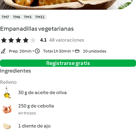
TM7
TM6
TM5
TM31
Empanadillas vegetarianas
4.1
48 valoraciones
Prep. 20min
Total 1h 30min
20 unidades
Registrarse gratis
Ingredientes
Relleno
30 g de aceite de oliva
250 g de cebolla
en trozos
1 diente de ajo