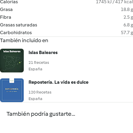
Calorías
1745 kJ / 417 kcal
Grasa
18.8 g
Fibra
2.5 g
Grasas saturadas
6.8 g
Carbohidratos
57.7 g
También incluido en
Islas Baleares
21 Recetas
España
Repostería. La vida es dulce
120 Recetas
España
También podría gustarte...