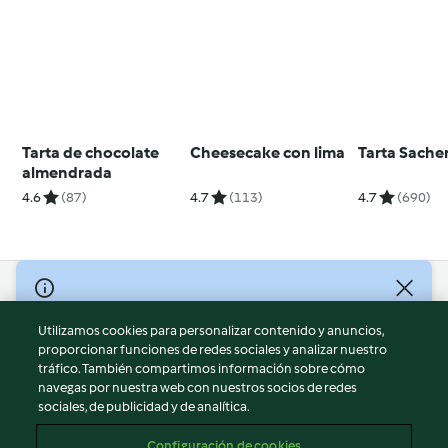
Tarta de chocolate
Cheesecake con lima
Tarta Sache
almendrada
4.6
(87)
4.7
(113)
4.7
(690)
© Copyright 2026
Utilizamos cookies para personalizar contenido y anuncios,
Términos de uso
proporcionar funciones de redes sociales y analizar nuestro
Política de privacidad
tráfico. También compartimos información sobre cómo
Aviso legal
navegas por nuestra web con nuestros socios de redes
sociales, de publicidad y de analítica.
Información legal
Cookies
Configuración de cookies