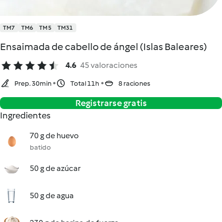
TM7
TM6
TM5
TM31
Ensaimada de cabello de ángel (Islas Baleares)
4.6
45 valoraciones
Prep. 30min
Total 11h
8 raciones
Registrarse gratis
Ingredientes
70 g de huevo
batido
50 g de azúcar
50 g de agua